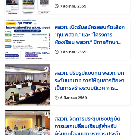
แก้ไขล่าสุดเมื่อ:
7 สิงหาคม 2569
สสวท. เปิดรับสมัครสอบคัดเลือก
“ทุน พสวท.” และ “โครงการ
ห้องเรียน พสวท.” ปีการศึกษา
2570 ชวน ม.3 ก้าวสู่เส้นทางนัก
แก้ไขล่าสุดเมื่อ:
7 สิงหาคม 2569
วิทยาศาสตร์รุ่นใหม่
สสวท. ปรับรูปแบบทุน พสวท. ยก
ระดับบทบาท จากให้ทุนการศึกษา
เป็นการสร้างระบบนิเวศ การ
พัฒนากำลังคนด้านวิทยาศาสตร์
แก้ไขล่าสุดเมื่อ:
6 สิงหาคม 2569
คณิตศาสตร์ และเทคโนโลยีของ
ประเทศ
สสวท. จัดการประชุมเชิงปฏิบัติ
การแลกเปลี่ยนเรียนรู้สำหรับ
ผู้รับทุนโอลิมปิกวิชาการ ประจำปี