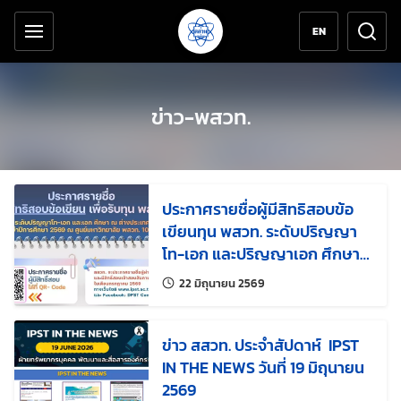
เครื่องมือช่วยเหลือ
ข้ามไปยังเนื้อหาหลัก
EN
ข่าว-พสวท.
ประกาศรายชื่อผู้มีสิทธิสอบข้อ
เขียนทุน พสวท. ระดับปริญญา
โท-เอก และปริญญาเอก ศึกษา
ณ ต่างประเทศ ประจำปีการศึกษา
แก้ไขล่าสุดเมื่อ:
22 มิถุนายน 2569
2569
ข่าว สสวท. ประจำสัปดาห์ IPST
IN THE NEWS วันที่ 19 มิถุนายน
2569