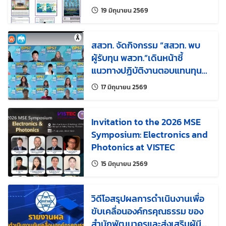
แก้ไขล่าสุดเมื่อ:
19 มิถุนายน 2569
สสวท. จัดกิจกรรม “สสวท. พบ
ผู้รับทุน พสวท.”เดินหน้าชี้
แนวทางปฏิบัติงานตอบแทนทุน
ยุคดิจิทัลร่วมกับ LINE MAN
แก้ไขล่าสุดเมื่อ:
17 มิถุนายน 2569
Wongnai และธนาคารกรุงไทย
Invitation to the 2026 MSE
Symposium: Electronics and
Photonics at VISTEC
แก้ไขล่าสุดเมื่อ:
15 มิถุนายน 2569
วิดีโอสรุปผลการดำเนินงานเพื่อ
ขับเคลื่อนองค์กรคุณธรรม ของ
สำนักพัฒนาครูและส่งเสริมผู้มี