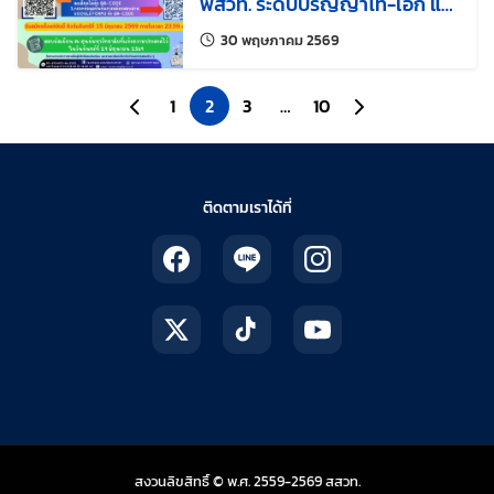
พสวท. ระดับปริญญาโท-เอก และ
ปริญญาเอก ศึกษา ณ ต่าง
แก้ไขล่าสุดเมื่อ:
30 พฤษภาคม 2569
ประเทศ ประจำปีการศึกษา 2569
ไปยังหน้าก่อนหน้า
1
2
3
…
10
ไปยังหน้าถัดไป
ติดตามเราได้ที่
สถาบันส่งเสริมการสอน
สงวนลิขสิทธิ์ © พ.ศ. 2559-2569
สสวท.