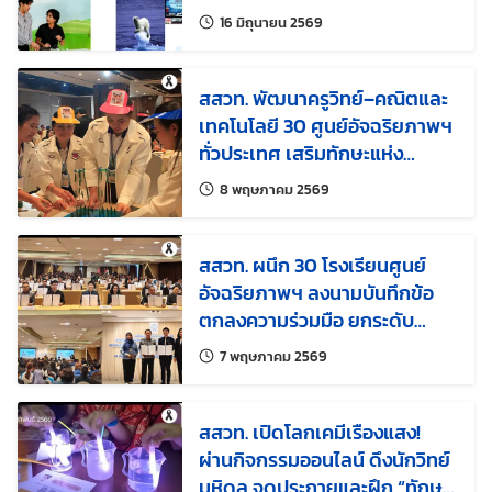
“ทักษะการตั้งคำถาม” เพราะ
แก้ไขล่าสุดเมื่อ:
16 มิถุนายน 2569
คำถาม คือ จุดเริ่มต้นของความรู้
สสวท. พัฒนาครูวิทย์–คณิตและ
เทคโนโลยี 30 ศูนย์อัจฉริยภาพฯ
ทั่วประเทศ เสริมทักษะแห่ง
อนาคต สร้างผู้เรียนพร้อมรับโลก
แก้ไขล่าสุดเมื่อ:
8 พฤษภาคม 2569
ยุค BANI World
สสวท. ผนึก 30 โรงเรียนศูนย์
อัจฉริยภาพฯ ลงนามบันทึกข้อ
ตกลงความร่วมมือ ยกระดับ
เยาวชนไทยสู่กำลังสำคัญด้าน
แก้ไขล่าสุดเมื่อ:
7 พฤษภาคม 2569
วิทยาศาสตร์ คณิตศาสตร์และ
เทคโนโลยี
สสวท. เปิดโลกเคมีเรืองแสง!
ผ่านกิจกรรมออนไลน์ ดึงนักวิทย์
มหิดล จุดประกายและฝึก “ทักษะ