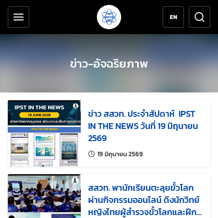
เครื่องมือช่วยเหลือ
ข้ามไปยังเนื้อหาหลัก
EN
ข่าว-อัจฉริยภาพ
ข่าว สสวท. ประจำสัปดาห์ IPST
IN THE NEWS วันที่ 19 มิถุนายน
2569
แก้ไขล่าสุดเมื่อ:
19 มิถุนายน 2569
สสวท. พานักเรียนตะลุยขั้วโลก
ผ่านกิจกรรมออนไลน์ ดึงนักวิทย์
หญิงไทยผู้สำรวจขั้วโลกและฝึก