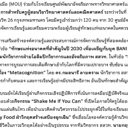
มมือ (MOU) ร่วมกับโรงเรียนศูนย์พัฒนาอัจฉริยภาพทางวิทยาศาสตร์
ติการสำหรับครูผู้สอนวิชาวิทยาศาสตร์และคณิตศาสตร์
ระหว่างวันท
ุมวิท 26 กรุงเทพมหานคร โดยมีครูเข้าร่วมกว่า 120 คน จาก 30 ศูนย์อ
ัดการเรียนรู้และเตรียมความพร้อมผู้เรียนสู่ทักษะแห่งอนาคตในศตวร
้นการเสริมสร้างองค์ความรู้และประสบการณ์การจัดการเรียนรู้ที่สอดคล้
ัวข้อ
“ทักษะแห่งอนาคตที่สำคัญในปี 2030 เพื่อเผชิญกับยุค BAN
ีมนักวิชาการฝ่ายโอลิมปิกวิชาการและอัจฉริยภาพ สสวท.
ในหัวข้อ
“
างการบูรณาการสะเต็มศึกษาเข้ากับโลกที่มีความเปราะบาง ซับซ้อน แ
ื่อง “Metacognition”
โดย
ดร.กมลนารี ลายคราม
นักวิชาการ สสว
รกำกับตนเอง และการเรียนรู้อย่างมีประสิทธิภาพ อันเป็นทักษะสำคัญ
มอบรมยังได้เรียนรู้ผ่านกิจกรรมเชิงปฏิบัติการที่เน้นการลงมือปฏิบัติจร
กอบด้วย
กิจกรรม “Shake Me If You Can”
ที่เปิดโอกาสให้ครูได
นแผ่นดินไหว เพื่อนำแนวคิดด้านวิศวกรรมไปประยุกต์ใช้ในห้องเรียนอย
Food ฝ่าวิกฤตสร้างเสบียงฉุกเฉิน”
ซึ่งเชื่อมโยงองค์ความรู้ด้านว
วิตในภาวะวิกฤตได้อย่างเป็นรูปธรรม จากทีมวิทยากร สสวท.
นายกฤ