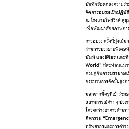
บันทึกข้อตกลงความร่ว
จัดการอบรมเชิงปฏิบั
ณ โรงแรมโฟร์วิงส์ สุข
เพื่อพัฒนาศักยภาพการจ
การอบรมครั้งนี้มุ่งเน
ผ่านการบรรยายพิเศษห
นันท์ แสงขัติยะ และท
World”
ที่สะท้อนแนวท
ควบคู่กับ
การบรรยายเร
กระบวนการคิดขั้นสูงกา
นอกจากนี้ครูที่เข้าร่ว
สถานการณ์ต่าง ๆ ประ
โครงสร้างอาคารต้านทา
กิจกรรม “Emergency 
ทรัพยากรและการดำรงชี