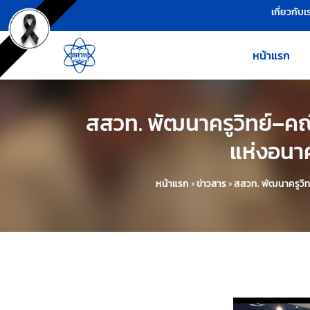
เครื่องมือช่วยเหลือ
ข้ามไปยังเนื้อหาหลัก
เกี่ยวกับเ
หน้าแรก
สสวท. พัฒนาครูวิทย์–คณิ
แห่งอนาค
หน้าแรก
›
ข่าวสาร
›
สสวท. พัฒนาครูวิท