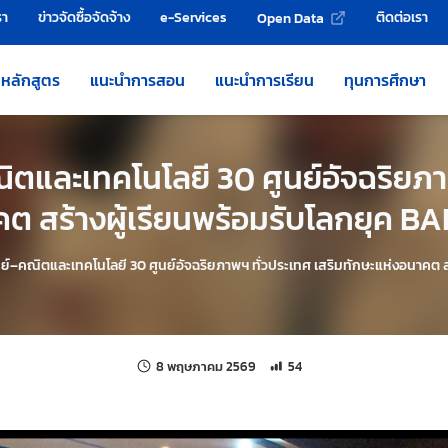
รา
ข่าวจัดซื้อจัดจ้าง
e-Services
ติดต่อเรา
Open Data
หลักสูตร
แนะนำการสอน
แนะนำการเรียน
ทุนการศึกษา
ตและเทคโนโลยี 30 ศูนย์อัจฉริยภา
ต สร้างผู้เรียนพร้อมรับโลกยุค B
ย์–คณิตและเทคโนโลยี 30 ศูนย์อัจฉริยภาพฯ ทั่วประเทศ เสริมทักษะแห่งอนาคต ส
แก้ไขล่าสุดเมื่อ:
จำนวนการเข้าชม 54 ครั้ง
8 พฤษภาคม 2569
54