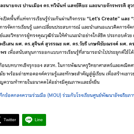
ว และนายจเร ปานเมือง
ดร.ทวินันท์ แสงขัติยะ และนายจักรพรรดิ สุ
ปิดพื้นที่แห่งการเรียนรู้ร่วมกันผ่านกิจกรรม
“Let’s Create” และ 
นการจัดการเรียนรู้ แลกเปลี่ยนประสบการณ์ และนำเสนอแนวคิดการจัดก
ย์และวิทยากรผู้ทรงคุณวุฒิร่วมให้คำแนะนำอย่างใกล้ชิด ประกอบด้วย
โพธิเสน
ผศ. ดร.สุจินต์ สุวรรณะ ผศ. ดร.วัชรี เกษพิชัยณรงค์ ผศ. ด
าพร
เพื่อสนับสนุนการออกแบบการเรียนรู้ที่สามารถนำไปประยุกต์ใช้ได้
สะท้อนบทบาทเชิงรุกของ สสวท. ในการพัฒนาครูวิทยาศาสตร์และคณิตศ
นสมัย พร้อมถ่ายทอดองค์ความรู้และทักษะสำคัญสู่ผู้เรียน เพื่อสร้างเยา
ิญความท้าทายในอนาคตได้อย่างมีคุณภาพและยั่งยืน
นทึกข้อตกลงความร่วมมือ (MOU) ร่วมกับโรงเรียนศูนย์พัฒนาอัจฉริย
Twitter
Line