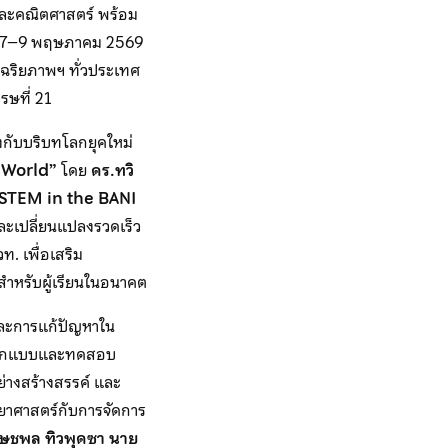
และคณิตศาสตร์ พร้อม
ี่ 7–9 พฤษภาคม 2569
ัจฉริยภาพฯ ทั่วประเทศ
รษที่ 21
องกับบริบทโลกยุคใหม่
I World”
โดย
ดร.ทวิ
STEM in the BANI
ละเปลี่ยนแปลงรวดเร็ว
ท. เพื่อเสริม
สำหรับผู้เรียนในอนาคต
ิงและการแก้ปัญหาใน
้ออกแบบและทดสอบ
่างสร้างสรรค์ และ
ิทยาศาสตร์กับการจัดการ
ษชพล ทิวพุดซา นาย