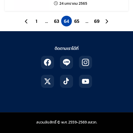
วิทยาการคำนวณ ระดับ
แก้ไขล่าสุดเมื่อ:
24 มกราคม 2565
มัธยมศึกษา รุ่น 2”
ไปยังหน้าก่อนหน้า
1
…
63
64
65
…
69
ไปยังหน้าถัดไป
ติดตามเราได้ที่
สถาบันส่งเสริมการสอน
สงวนลิขสิทธิ์ © พ.ศ. 2559-2569
สสวท.