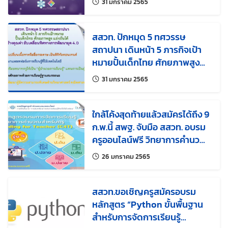
แก้ไขล่าสุดเมื่อ:
31 มกราคม 2565
Education ประเทศไทย
สสวท. ปักหมุด 5 ทศวรรษ
สถาปนา เดินหน้า 5 ภารกิจเป้า
หมายปั้นเด็กไทย ศักยภาพสูง
แข่งขันได้ สร้างคุณค่า ขับเคลื่อน
แก้ไขล่าสุดเมื่อ:
31 มกราคม 2565
ทิศทางการพัฒนายุค 4.0
ใกล้โค้งสุดท้ายแล้วสมัครได้ถึง 9
ก.พ.นี้ สพฐ. จับมือ สสวท. อบรม
ครูออนไลน์ฟรี วิทยาการคำนวณ
สำหรับครู รุ่นที่ 4
แก้ไขล่าสุดเมื่อ:
26 มกราคม 2565
สสวท.ขอเชิญครูสมัครอบรม
หลักสูตร “Python ขั้นพื้นฐาน
สำหรับการจัดการเรียนรู้