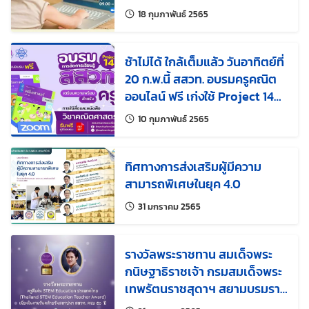
แก้ไขล่าสุดเมื่อ:
18 กุมภาพันธ์ 2565
ช้าไม่ได้ ใกล้เต็มแล้ว วันอาทิตย์ที่
20 ก.พ.นี้ สสวท. อบรมครูคณิต
ออนไลน์ ฟรี เก่งใช้ Project 14
จัดการเรียนรู้โดนใจวัยมัธยม
แก้ไขล่าสุดเมื่อ:
10 กุมภาพันธ์ 2565
ทิศทางการส่งเสริมผู้มีความ
สามารถพิเศษในยุค 4.0
แก้ไขล่าสุดเมื่อ:
31 มกราคม 2565
รางวัลพระราชทาน สมเด็จพระ
กนิษฐาธิราชเจ้า กรมสมเด็จพระ
เทพรัตนราชสุดาฯ สยามบรมราช
กุมารี รางวัลครูดีเด่น STEM