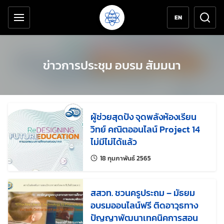
เครื่องมือช่วยเหลือ
ข้ามไปยังเนื้อหาหลัก
EN
ข่าวการประชุม อบรม สัมมนา
ผู้ช่วยสุดปัง จุดพลังห้องเรียน
วิทย์ คณิตออนไลน์ Project 14
ไม่มีไม่ได้แล้ว
แก้ไขล่าสุดเมื่อ:
18 กุมภาพันธ์ 2565
สสวท. ชวนครูประถม – มัธยม
อบรมออนไลน์ฟรี ติดอาวุธทาง
ปัญญาพัฒนาเทคนิคการสอน