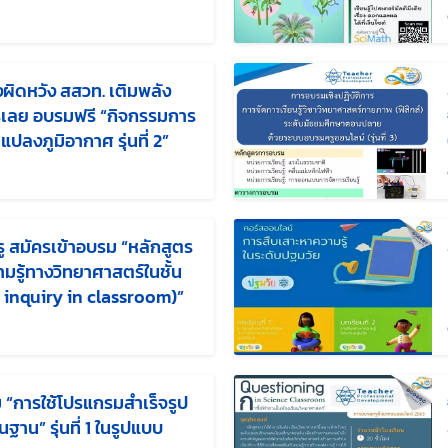
ไขล่าสุดเมื่อ:
องผิดหวัง สสวท. เติมพลัง
ัครเลย อบรมฟรี “กิจกรรมการ
นแปลงภูมิอากาศ รุ่นที่ 2”
ขล่าสุดเมื่อ:
 สมัครเข้าอบรม “หลักสูตร
มรู้ทางวิทยาศาสตร์ในชั้น
c inquiry in classroom)”
ขล่าสุดเมื่อ:
“การใช้โปรแกรมสำเร็จรูป
่ 1 ในรูปแบบ