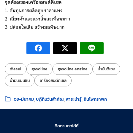
จุดด้อยของเครื่องยนต์ดีเซล
1. ต้นทุนการผลิตสูง ราคาแพง
2. เสียงดังและแรงสั่นสะเทือนมาก
3. ปล่อยไอเสีย สร้างมลพิษมาก
ป้ายกำกับ:
diesel
gasoline
gasoline engine
น้ำมันดีเซล
น้ำมันเบนซิน
เครื่องยนต์ดีเซล
หมวดหมู่:
03-มีนาคม
ปฏิทินวันสำคัญ
สาระน่ารู้
อินโฟกราฟิก
ติดตามเราได้ที่