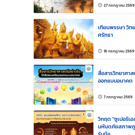
สภาพภูมิอากาศ
27 กรกฎาคม 2569
เทียนพรรษา วิทย
ศรัทธา
16 กรกฎาคม 2569
สื่อสารวิทยาศาส
ออกแบบอนาคต
แ
7 กรกฎาคม 2569
วิกฤต “ซูเปอร์เ
มหันตภัยสภาพภูม
รับมือ