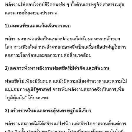
พลังงานให้ตอบโจทย์ชีวิตคนจริง ๆ ทั้งด้านเศรษฐกิจ สาธารณสุข
และความมั่นคงของประเทศ
1) ลดมลพิษและแก๊สเรือนกระจก
พลังงานจากฟอสซิลเป็นแหล่งปล่อยแก๊สเรือนกระจกหลักของ
โลก การเพิ่มสัดส่วนพลังงานสะอาดจึงเป็นเครื่องมือสำคัญในการ
ลดภาวะโลกร้อนและผลกระทบต่อสิ่งแวดล้อม
2) ลดการพึ่งพาพลังงานฟอสซิลที่มีจำกัดและผันผวน
ฟอสซิลไม่เพียงมีวันหมด แต่ยังมีความเสี่ยงด้านราคาและความไม่
แน่นอนทางภูมิรัฐศาสตร์ การเพิ่มพลังงานสะอาดจึงเป็นการเพิ่ม
“ภูมิคุ้มกัน” ให้ประเทศ
3) สร้างงานใหม่และกระตุ้นเศรษฐกิจสีเขียว
พลังงานสะอาดไม่ได้สร้างแค่ไฟฟ้า แต่สร้างโอกาสงานตั้งแต่การ
ผลิต ติดตั้ง บำรุงรักษา วิศวกรรม ไปจนถึงการพัฒนาเทคโนโลยี