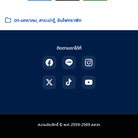
หมวดหมู่:
01-มกราคม
สาระน่ารู้
อินโฟกราฟิก
ติดตามเราได้ที่
สถาบันส่งเสริมการสอน
สงวนลิขสิทธิ์ © พ.ศ. 2559-2569
สสวท.