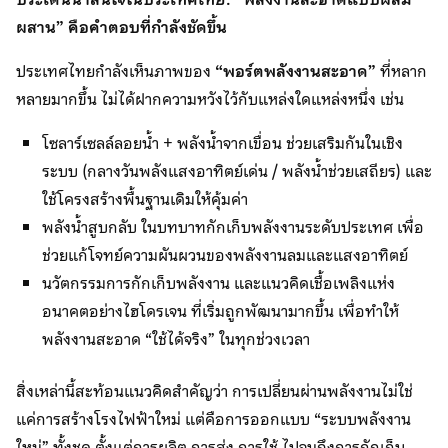
ผสาน” คือคำตอบที่กำลังชัดขึ้น
ประเทศไทยกำลังเห็นภาพของ
“พอร์ตพลังงานสะอาด”
ที่หลาก
หลายมากขึ้น ไม่ได้ฝากความหวังไว้กับแหล่งใดแหล่งหนึ่ง เช่น
โซลาร์เซลล์ลอยน้ำ + พลังน้ำจากเขื่อน ช่วยเสริมกันในเชิง
ระบบ (กลางวันพลังแสงอาทิตย์เด่น / พลังน้ำช่วยเสถียร) และ
ใช้โครงสร้างพื้นฐานเดิมให้คุ้มค่า
พลังน้ำสูบกลับ ในบทบาทกักเก็บพลังงานระดับประเทศ เพื่อ
ช่วยแก้โจทย์ความผันผวนของพลังงานลมและแสงอาทิตย์
นวัตกรรมการกักเก็บพลังงาน และแนวคิดเชื้อเพลิงแห่ง
อนาคตอย่างไฮโดรเจน ที่เริ่มถูกพัฒนามากขึ้น เพื่อทำให้
พลังงานสะอาด “ใช้ได้จริง” ในทุกช่วงเวลา
สิ่งเหล่านี้สะท้อนแนวคิดสำคัญว่า การเปลี่ยนผ่านพลังงานไม่ใช่
แค่การสร้างโรงไฟฟ้าใหม่ แต่คือการออกแบบ “ระบบพลังงาน
ใหม่” ทั้งชุด ตั้งแต่การผลิต การส่ง การใช้ ไปจนถึงการกักเก็บ