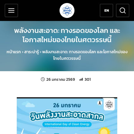
เครื่องมือช่วยเหลือ
ข้ามไปยังเนื้อหาหลัก
EN
พลังงานสะอาด: ทางรอดของโลก และ
โอกาสใหม่ของไทยในศตวรรษนี้
หน้าแรก
›
สาระน่ารู้
›
พลังงานสะอาด: ทางรอดของโลก และโอกาสใหม่ของ
ไทยในศตวรรษนี้
แก้ไขล่าสุดเมื่อ:
จำนวนการเข้าชม 301 ครั้ง
26 มกราคม 2569
301