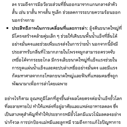
ลง รวมถึงการมีอวัยวะส่วนที่ยื่นออกมาจากแกนกลางลำตัว
สั้น เช่น ขาสั้น หางสั้น หูเล็ก ช่วยลดการระบายความร้อนออก
นอกร่างกาย
ประสิทธิภาพในการเคลื่อนที่และการล่า:
อุ้งตีนขนาดใหญ่ที่
มีโครงสร้างคล้ายตุ่มเล็ก ๆ ช่วยให้เดินบนพื้นน้ำแข็งที่ลื่นได้
อย่างมั่นคงและช่วยเพิ่มแรงส่งในการว่ายน้ำ นอกจากนี้ยังมี
ประสาทรับกลิ่นที่ไวมากภายในโพรงจมูกสามารถตรวจจับ
เหยื่อได้จากระยะไกล มีกรงเล็บขนาดใหญ่ที่แข็งแรงช่วยใน
การขุดแผ่นน้ำแข็งและตะปบล่าเหยื่ออย่างมั่นคง และมีแรง
กัดมหาศาลจากกะโหลกขนาดใหญ่และฟันที่แหลมคมซึ่งถูก
พัฒนามาเพื่อการล่าโดยเฉพาะ
อย่างไรก็ตาม อุณหภูมิโลกที่สูงขึ้นส่งผลโดยตรงต่อน้ำแข็งขั้วโลก
ที่ละลายหายไป ทำให้แหล่งที่อยู่อาศัยและแหล่งอาหารลดลง ซึ่ง
เป็นสาเหตุสำคัญที่ทำให้ประชากรหมีขั้วโลกมีแนวโน้มลดลงอย่าง
น่ากังวล การปกป้องแม่หมีและลูกหมี รวมถึงการแก้ไขปัญหาการ