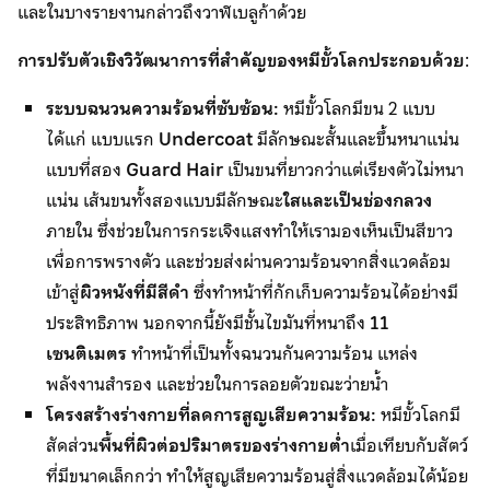
และในบางรายงานกล่าวถึงวาฬเบลูก้าด้วย
การปรับตัวเชิงวิวัฒนาการที่สำคัญของหมีขั้วโลกประกอบด้วย
:
ระบบฉนวนความร้อนที่ซับซ้อน:
หมีขั้วโลกมีขน 2 แบบ
ได้แก่ แบบแรก
Undercoat
มีลักษณะสั้นและขึ้นหนาแน่น
แบบที่สอง
Guard Hair
เป็นขนที่ยาวกว่าแต่เรียงตัวไม่หนา
แน่น เส้นขนทั้งสองแบบมีลักษณะ
ใสและเป็นช่องกลวง
ภายใน ซึ่งช่วยในการกระเจิงแสงทำให้เรามองเห็นเป็นสีขาว
เพื่อการพรางตัว และช่วยส่งผ่านความร้อนจากสิ่งแวดล้อม
เข้าสู่
ผิวหนังที่มีสีดำ
ซึ่งทำหน้าที่กักเก็บความร้อนได้อย่างมี
ประสิทธิภาพ นอกจากนี้ยังมีชั้นไขมันที่หนาถึง
11
เซนติเมตร
ทำหน้าที่เป็นทั้งฉนวนกันความร้อน แหล่ง
พลังงานสำรอง และช่วยในการลอยตัวขณะว่ายน้ำ
โครงสร้างร่างกายที่ลดการสูญเสียความร้อน:
หมีขั้วโลกมี
สัดส่วน
พื้นที่ผิวต่อปริมาตรของร่างกายต่ำ
เมื่อเทียบกับสัตว์
ที่มีขนาดเล็กกว่า ทำให้สูญเสียความร้อนสู่สิ่งแวดล้อมได้น้อย