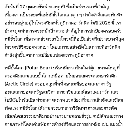
กับวันที่
27 กุมภาพันธ์
ของทุกปี ซึ่งเป็นช่วงเวลาที่สำคัญ
เนื่องจากเป็นระยะที่แม่หมีขั้วโลกและลูก ๆ กำลังจำศีลและพักพิง
อย่างอบอุ่นอยู่ในโพรงหิมะทั่วภูมิภาคอาร์กติก ในปี 2026 นี้ เรา
ยังคงมุ่งเน้นการตระหนักถึงความสำคัญในการปกป้องครอบครัว
หมีขั้วโลก เนื่องจากช่วงเวลาในโพรงนี้ถือเป็นช่วงที่เปราะบางที่สุด
ในวงจรชีวิตของพวกเขา โดยเฉพาะอย่างยิ่งในสภาวะที่อาร์กติก
กำลังอุ่นขึ้นจากการเปลี่ยนแปลงสภาพภูมิอากาศ
หมีขั้วโลก (
Polar Bear)
หรือหมีขาว เป็นสัตว์ผู้ล่าขนาดใหญ่ที่
ครองดินแดนแถบขั้วโลกเหนือภายในขอบเขตวงกลมอาร์กติก
(Arctic Circle) ครอบคลุมพื้นที่ตอนเหนือของแคนาดา รัฐ
อะแลสกาของสหรัฐอเมริกา เกาะกรีนแลนด์ของเดนมาร์ก และ
ไซบีเรียในรัสเซีย ท่ามกลางสภาพแวดล้อมที่หนาวเย็นจัดและมีลม
พัดแรง หมีขั้วโลกได้ผ่านกระบวนการ
วิวัฒนาการและการคัด
เลือกโดยธรรมชาติ
มาอย่างยาวนานหลายชั่วรุ่น จนมีลักษณะทาง
กายภาพที่โดดเด่นเพื่อการดำรงชีวิตและการล่าเหยื่อ เช่น แมวน้ำ