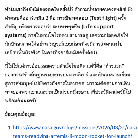
ทำไมเราถึงยังไม่ลงจอดในครั้งนี้
?
คำถามนี้หลายคนคงสงสัย! ซึ่ง
คำตอบคืออาร์เทมิส 2 คือ
การบินทดสอบ (
Test flight)
ครั้ง
สำคัญ เพื่อตรวจสอบว่า
ระบบพยุงชีพ (
Life support
systems)
ภายในยานโอไรออน สามารถดูแลความปลอดภัยให้
นักบินอวกาศได้อย่างสมบูรณ์แบบก่อนที่จะมีการส่งคนลงไป
เหยียบพื้นผิวจริงๆ ในภารกิจอาร์เทมิสครั้งถัดไป
นี่ไม่ใช่แค่การย้อนรอยความสำเร็จในอดีต แต่นี่คือ “ก้าวแรก”
ของการสร้างถิ่นฐานระยะยาวบนดวงจันทร์ และเป็นสะพานเชื่อม
สู่การส่งมนุษย์ไปยังดาวอังคารในอนาคต! มาร่วมติดตามการเดิน
ทางของพวกเขาและร่วมเป็นส่วนหนึ่งของนาทีประวัติศาสตร์นี้ไป
พร้อมกันนะครับ
ข้อบคุณข้อมูล:
https://www.nasa.gov/blogs/missions/2026/03/31/nasa
teams-readying-artemis-ii-moon-rocket-for-launch/