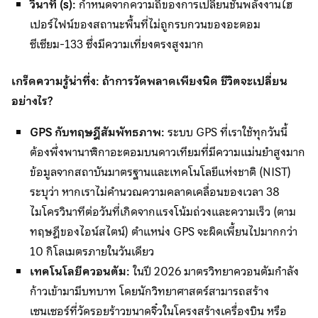
วินาที (
s):
กำหนดจากความถี่ของการเปลี่ยนชั้นพลังงานไฮ
เปอร์ไฟน์ของสถานะพื้นที่ไม่ถูกรบกวนของอะตอม
ซีเซียม-133 ซึ่งมีความเที่ยงตรงสูงมาก
เกร็ดความรู้น่าทึ่ง: ถ้าการวัดพลาดเพียงนิด ชีวิตจะเปลี่ยน
อย่างไร
?
GPS กับทฤษฎีสัมพัทธภาพ:
ระบบ GPS ที่เราใช้ทุกวันนี้
ต้องพึ่งพานาฬิกาอะตอมบนดาวเทียมที่มีความแม่นยำสูงมาก
ข้อมูลจากสถาบันมาตรฐานและเทคโนโลยีแห่งชาติ (NIST)
ระบุว่า หากเราไม่คำนวณความคลาดเคลื่อนของเวลา 38
ไมโครวินาทีต่อวันที่เกิดจากแรงโน้มถ่วงและความเร็ว (ตาม
ทฤษฎีของไอน์สไตน์) ตำแหน่ง GPS จะผิดเพี้ยนไปมากกว่า
10 กิโลเมตรภายในวันเดียว
เทคโนโลยีควอนตัม:
ในปี 2026 มาตรวิทยาควอนตัมกำลัง
ก้าวเข้ามามีบทบาท โดยนักวิทยาศาสตร์สามารถสร้าง
เซนเซอร์ที่วัดรอยร้าวขนาดจิ๋วในโครงสร้างเครื่องบิน หรือ