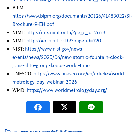
BIPM:
https://www.bipm.org/documents/20126/41483022/SI
Brochure-9-EN.pdf
NIMT:
https://mx.nimt.or.th/?page_id=2653
NIMT:
https://en.nimt.or.th/?page_id=220
NIST:
https://www.nist.gov/news-
events/news/2025/04/new-atomic-fountain-clock-
joins-elite-group-keeps-world-time
UNESCO:
https://www.unesco.org/en/articles/world-
metrology-day-webinar-2026
WMD:
https://www.worldmetrologyday.org/
หมวดหมู่:
05-พฤษภาคม
สาระน่ารู้
อินโฟกราฟิก