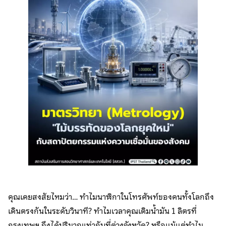
คุณเคยสงสัยไหมว่า… ทำไมนาฬิกาในโทรศัพท์ของคนทั้งโลกถึง
เดินตรงกันในระดับวินาที? ทำไมเวลาคุณเติมน้ำมัน 1 ลิตรที่
กรุงเทพฯ ถึงได้ปริมาณเท่ากับที่ต่างจังหวัด? หรือแม้แต่ทำไม