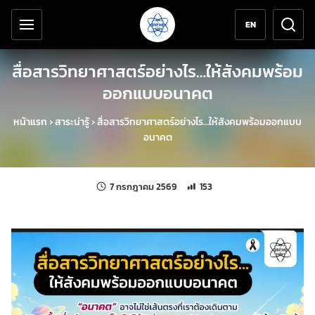
เครื่องมือช่วยเหลือ
ข้ามไปยังเนื้อหาหลัก
EN
สื่อสารวิทยาศาสตร์อย่างไร…ให้สังคมพร้อม
ออกแบบอนาคต
หน้าแรก
›
สาระน่ารู้
›
สื่อสารวิทยาศาสตร์อย่างไร…ให้สังคมพร้อมออกแบบ
อนาคต
แก้ไขล่าสุดเมื่อ:
จำนวนการเข้าชม 153 ครั้ง
7 กรกฎาคม 2569
153