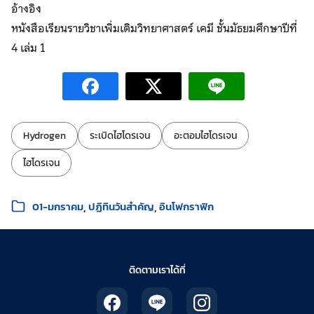
อ้างอิง
หนังสือเรียนรายวิชาเพิ่มเติมวิทยาศาสตร์ เคมี ชั้นมัธยมศึกษาปีที่
4 เล่ม 1
ป้ายกำกับ:
Hydrogen
ระเบิดไฮโดรเจน
อะตอมไฮโดรเจน
ไฮโดรเจน
หมวดหมู่:
01-มกราคม
ปฏิทินวันสำคัญ
อินโฟกราฟิก
ติดตามเราได้ที่