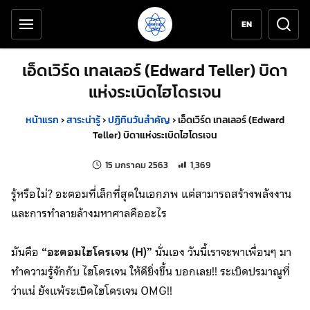
เครื่องมือช่วยเหลือ
ข้ามไปยังเนื้อหาหลัก
EN
เอ็ดเวิร์ด เทลเลอร์ (Edward Teller) บิดา
แห่งระเบิดไฮโดรเจน
หน้าแรก
›
สาระน่ารู้
›
ปฏิทินวันสำคัญ
›
เอ็ดเวิร์ด เทลเลอร์ (Edward
Teller) บิดาแห่งระเบิดไฮโดรเจน
แก้ไขล่าสุดเมื่อ:
จำนวนการเข้าชม 1,369 ครั้ง
15 มกราคม 2563
1,369
รู้หรือไม่? อะตอมที่เล็กที่สุดในเอกภพ แต่สามารถสร้างพลังงาน
และการทำลายล้างมหาศาลคืออะไร
มันคือ
“อะตอมไฮโดรเจน (H)”
นั่นเอง วันนี้เราจะพาเพื่อนๆ มา
ทำความรู้จักกับ ไฮโดรเจน ให้ดียิ่งขึ้น บอกเลย!! ระเบิดปรมาณูที่
ว่าแน่ ยังแพ้ระเบิดไฮโดรเจน OMG!!