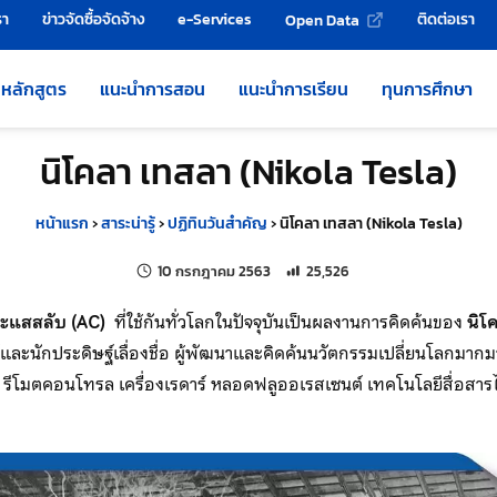
รา
ข่าวจัดซื้อจัดจ้าง
e-Services
ติดต่อเรา
Open Data
หลักสูตร
แนะนำการสอน
แนะนำการเรียน
ทุนการศึกษา
นิโคลา เทสลา (Nikola Tesla)
หน้าแรก
›
สาระน่ารู้
›
ปฏิทินวันสำคัญ
›
นิโคลา เทสลา (Nikola Tesla)
แก้ไขล่าสุดเมื่อ:
จำนวนการเข้าชม 25,526 ครั้ง
10 กรกฎาคม 2563
25,526
ระแสสลับ (AC)
ที่ใช้กันทั่วโลกในปัจจุบันเป็นผลงานการคิดค้นของ
นิโ
และนักประดิษฐ์เลื่องชื่อ ผู้พัฒนาและคิดค้นนวัตกรรมเปลี่ยนโลกมาก
ำ รีโมตคอนโทรล เครื่องเรดาร์ หลอดฟลูออเรสเซนต์ เทคโนโลยีสื่อสา