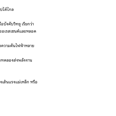
ไปได้ไกล
ังคับวิทยุ เรียกว่า
ูออเรสเซนต์และหลอด
างความดันไฟฟ้าหลาย
่อทดลองส่งพลังงาน
องเส้นแรงแม่เหล็ก หรือ