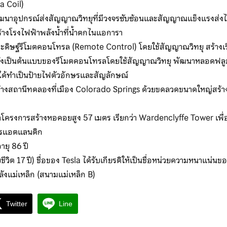
a Coil)
ัฒนาอุปกรณ์ส่งสัญญาณวิทยุที่มีวงจรซับซ้อนและสัญญาณแข็งแรงส่ง
ร้างโรงไฟฟ้าพลังน้ำที่น้ำตกไนแอการา
ระดิษฐ์รีโมตคอนโทรล (Remote Control) โดยใช้สัญญาณวิทยุ สร้างเรือบ
ึ่งเป็นต้นแบบของรีโมตคอนโทรลโดยใช้สัญญาณวิทยุ พัฒนาหลอดฟล
ได้ทำเป็นป้ายไฟตัวอักษรและสัญลักษณ์
สร้างสถานีทดลองที่เมือง Colorado Springs ด้วยขดลวดขนาดใหญ่สร้
ำโครงการสร้างหอคอยสูง 57 เมตร เรียกว่า Wardenclyffe Tower เพื
ทรแอตแลนติก
ายุ 86 ปี
ชีวิต 17 ปี) ชื่อของ Tesla ได้รับเกียรติให้เป็นชื่อหน่วยความหนาแน่นข
ังแม่เหล็ก (สนามแม่เหล็ก B)
Twitter
Line