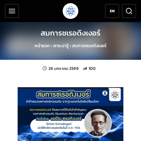
เครื่องมือช่วยเหลือ
ข้ามไปยังเนื้อหาหลัก
EN
สมการชเรอดิงเงอร์
หน้าแรก
›
สาระน่ารู้
›
สมการชเรอดิงเงอร์
แก้ไขล่าสุดเมื่อ:
จำนวนการเข้าชม 100 ครั้ง
26 มกราคม 2569
100