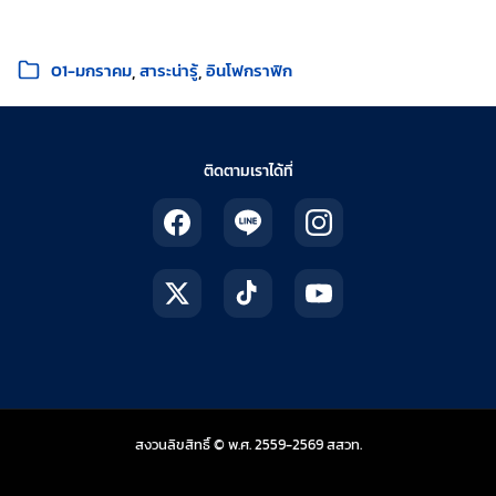
หมวดหมู่:
01-มกราคม
สาระน่ารู้
อินโฟกราฟิก
ติดตามเราได้ที่
สถาบันส่งเสริมการสอน
สงวนลิขสิทธิ์ © พ.ศ. 2559-2569
สสวท.