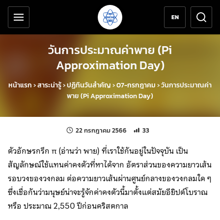
เครื่องมือช่วยเหลือ
ข้ามไปยังเนื้อหาหลัก
EN
วันการประมาณค่าพาย (Pi
Approximation Day)
หน้าแรก
›
สาระน่ารู้
›
ปฏิทินวันสำคัญ
›
07-กรกฎาคม
›
วันการประมาณค่า
พาย (Pi Approximation Day)
แก้ไขล่าสุดเมื่อ:
จำนวนการเข้าชม 33 ครั้ง
22 กรกฎาคม 2566
33
ตัวอักษรกรีก π (อ่านว่า พาย) ที่เราใช้กันอยู่ในปัจจุบัน เป็น
สัญลักษณ์ใช้แทนค่าคงตัวที่หาได้จาก อัตราส่วนของความยาวเส้น
รอบวงของวงกลม ต่อความยาวเส้นผ่านศูนย์กลางของวงกลมใด ๆ
ซึ่งเชื่อกันว่ามนุษย์น่าจะรู้จักค่าคงตัวนี้มาตั้งแต่สมัยอียิปต์โบราณ
หรือ ประมาณ 2,550 ปีก่อนคริสตกาล