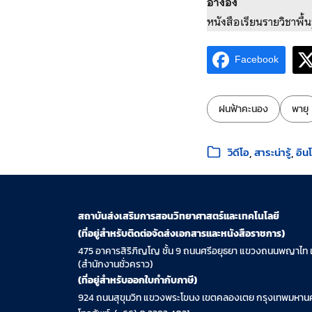
อ้างอิง
หนังสือเรียนรายวิชาพื
Facebook
ป้ายกำกับ:
ฝนฟ้าคะนอง
พายุ
หมวดหมู่:
วิดีโอ
สาระน่ารู้
อิน
สถาบันส่งเสริมการสอนวิทยาศาสตร์และเทคโนโลยี
(ที่อยู่สำหรับติดต่อจัดส่งเอกสารและหนังสือราชการ)
475 อาคารสิริภิญโญ ชั้น 9 ถนนศรีอยุธยา แขวงถนนพญาไท 
(สำนักงานชั่วคราว)
(ที่อยู่สำหรับออกใบกำกับภาษี)
924 ถนนสุขุมวิท แขวงพระโขนง เขตคลองเตย กรุงเทพมหานค