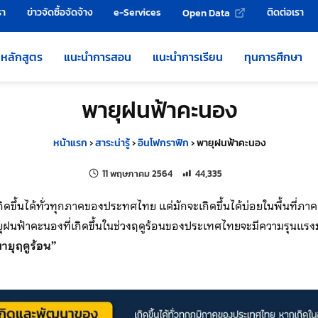
รา
ข่าวจัดซื้อจัดจ้าง
e-Services
ติดต่อเรา
Open Data
หลักสูตร
แนะนำการสอน
แนะนำการเรียน
ทุนการศึกษา
พายุฝนฟ้าคะนอง
หน้าแรก
›
สาระน่ารู้
›
อินโฟกราฟิก
›
พายุฝนฟ้าคะนอง
แก้ไขล่าสุดเมื่อ:
จำนวนการเข้าชม 44,335 ครั้ง
11 พฤษภาคม 2564
44,335
ิดขึ้นได้ทั่วทุกภาคของประทศไทย แต่มักจะเกิดขึ้นได้บ่อยในพื้นที่ภ
ุฝนฟ้าคะนองที่เกิดขึ้นในช่วงฤดูร้อนของประเทศไทยจะมีความรุนแรงม
ายุฤดูร้อน”