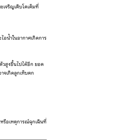
จริญเติบโตเต็มที่
ละไอน้ำในอากาศเกิดการ
วสูงขึ้นไปได้อีก ยอด
าจเกิดลูกเห็บตก
รือเหตุการณ์ฉุกเฉินที่