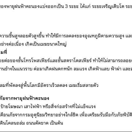
งพายุฝนฟ้าคะนองแบ่งออกเป็น 3 ระยะ ได้แก่ ระยะเจริญเติบโต ระยะเ
ะความชื้นสูงลอยตัวสูงขึ้น ทำให้มีการลดลงของอุณหภูมิตามความสูง แ
่างต่อเนื่อง เกิดเป็นเมฆขนาดใหญ่
มที่
่อของชั้นโทรโพสเฟียร์และชั้นสตราโตสเฟียร์ ทำให้ไม่สามารถลอยตั
้านข้างในแนวราบ ต่อมาเกิดฝนตกหนัก ลมแรง เกิดฟ้าแลบ ฟ้าผ่า และอ
ที่พัดลงสู่พื้นโลกมีอัตราเร็วลดลง เมฆเริ่มสลายตัว
อดภัยจากพายุฝนฟ้าคะนอง
้ ป้ายโฆษณา เสาไฟฟ้า หรือสิ่งก่อสร้างที่ไม่แข็งแรง
นภัยจากกรมอุตุนิยมวิทยาอย่างใกล้ชิด เพื่อเตรียมรับมือกับภัยพิบัติห
วม ดินโคลนถล่ม ถนนตัดขาด เป็นต้น