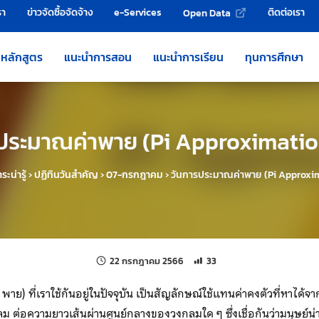
รา
ข่าวจัดซื้อจัดจ้าง
e-Services
ติดต่อเรา
Open Data
หลักสูตร
แนะนำการสอน
แนะนำการเรียน
ทุนการศึกษา
ประมาณค่าพาย (Pi Approximati
ระน่ารู้
›
ปฏิทินวันสำคัญ
›
07-กรกฎาคม
›
วันการประมาณค่าพาย (Pi Approxi
แก้ไขล่าสุดเมื่อ:
จำนวนการเข้าชม 33 ครั้ง
22 กรกฎาคม 2566
33
า พาย) ที่เราใช้กันอยู่ในปัจจุบัน เป็นสัญลักษณ์ใช้แทนค่าคงตัวที่หาได
่อความยาวเส้นผ่านศูนย์กลางของวงกลมใด ๆ ซึ่งเชื่อกันว่ามนุษย์น่าจะ