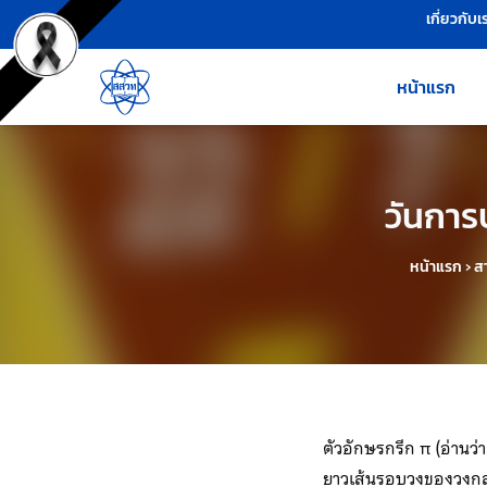
เครื่องมือช่วยเหลือ
ข้ามไปยังเนื้อหาหลัก
เกี่ยวกับเ
หน้าแรก
วันการ
หน้าแรก
›
สา
ตัวอักษรกรีก π (อ่านว่
ยาวเส้นรอบวงของวงกลม ต