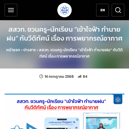
เครื่องมือช่วยเหลือ
ข้ามไปยังเนื้อหาหลัก
EN
สสวท. ชวนครู-นักเรียน “เข้าใจฟ้า ทำนาย
ฝน” กับวีดิทัศน์ เรื่อง การพยากรณ์อากาศ
หน้าแรก
›
ข่าวสาร
›
สสวท. ชวนครู-นักเรียน “เข้าใจฟ้า ทำนายฝน” กับวีดิ
ทัศน์ เรื่อง การพยากรณ์อากาศ
แก้ไขล่าสุดเมื่อ:
จำนวนการเข้าชม 64 ครั้ง
14 กรกฎาคม 2568
64