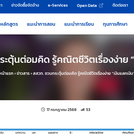
รา
ข่าวจัดซื้อจัดจ้าง
e-Services
ติดต่อเรา
Open Data
หลักสูตร
แนะนำการสอน
แนะนำการเรียน
ทุนการศึกษา
ตุ้นต่อมคิด รู้คณิตชีวิตเรื่องง่าย 
หน้าแรก
›
ข่าวสาร
›
สสวท. ชวนกระตุ้นต่อมคิด รู้คณิตชีวิตเรื่องง่าย “เงินแลกเงิน
แก้ไขล่าสุดเมื่อ:
จำนวนการเข้าชม 53 ครั้ง
17 กรกฎาคม 2568
53