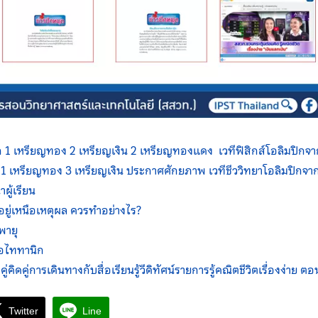
ก
1
เหรียญทอง
2
เหรียญเงิน
2
เหรียญทองแดง
เวที
ฟิสิกส์โอลิมปิกจา
ย
1
เหรียญทอง
3
เหรียญเงิน ประกาศ
ศักยภาพ
เวที
ชีววิทยาโอลิมปิกจาก
ู้เรียน
อยู่เหนือเหตุผล ควรทำอย่างไร
?
พายุ
ือไททานิก
คิดคู่การเดินทางกับสื่อเรียนรู้วีดิทัศน์รายการรู้คณิตชีวิตเรื่องง่าย ต
Twitter
Line