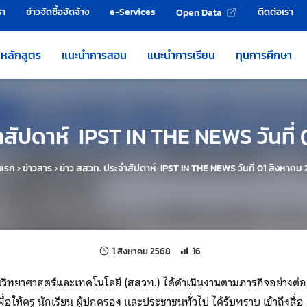
รา
ข่าวจัดซื้อจัดจ้าง
e-Services
ติดต่อเรา
Open Data
หลักสูตร
แนะนำการสอน
แนะนำการเรียน
ทุนการศึกษา
ำสัปดาห์ IPST IN THE NEWS วันที่
าแรก
›
ข่าวสาร
›
ข่าว สสวท. ประจำสัปดาห์ IPST IN THE NEWS วันที่ 01 สิงหาคม
แก้ไขล่าสุดเมื่อ:
จำนวนการเข้าชม 16 ครั้ง
1 สิงหาคม 2568
16
ิทยาศาสตร์และเทคโนโลยี (สสวท.) ได้ดำเนินงานตามภารกิจอย่างต่อเน
ื่อให้ครู นักเรียน ผู้ปกครอง และประชาชนทั่วไป ได้รับทราบ เข้าถึงสื