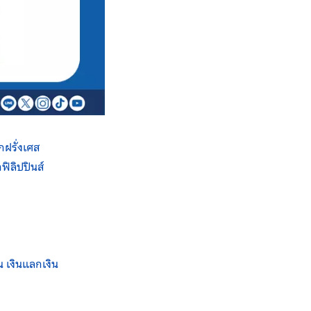
กฝรั่งเศส
ฟิลิปปินส์
อน เงินแลกเงิน