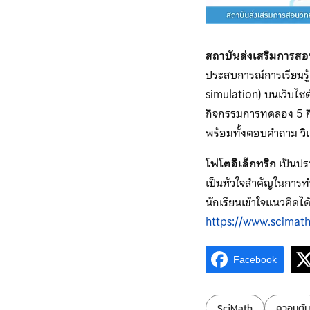
สถาบันส่งเสริมการส
ประสบการณ์การเรียนรู้
simulation) บนเว็บไซต
กิจกรรมการทดลอง 5 กิจก
พร้อมทั้งตอบคำถาม วิ
โฟโตอิเล็กทริก
เป็นปร
เป็นหัวใจสำคัญในการทำค
นักเรียนเข้าใจแนวคิดได
https://www.scimath
Facebook
ป้ายกำกับ:
SciMath
ควอนตัม