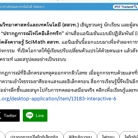
อนวิทยาศาสตร์และเทคโนโลยี (สสวท.)
เชิญชวนครู นักเรียน และผู้สน
 “
ปรากฏการณ์โฟโตอิเล็กทริก”
ผ่านสื่อแอนิเมชันแบบมีปฏิสัมพันธ์ (
์
คลังความรู้
SciMath สสวท.
แอนิเมชันนี้ออกแบบมาเพื่อจำลองกา
รรม ที่เปิดโอกาสให้ผู้เรียนปรับเปลี่ยนตัวแปรได้ด้วยตนเอง แล้วสังเก
เคราะห์ และสรุปผลอย่างเป็นระบบ
ากฏการณ์ที่อิเล็กตรอนหลุดออกจากผิวโลหะ เมื่อถูกกระทบด้วยแสงที่ม
วามเข้าใจธรรมชาติของแสงและอิเล็กตรอน สื่อการเรียนรู้นี้จึงเป็นอีกเค
้อย่างลึกซึ้งและสนุกไปกับการทดลองเสมือนจริง คลิกเพื่อเรียนรู้และท
.org/desktop-application/item/13183-interactive-6
Twitter
Line
ปรากฎการณ์โฟโตอิเล็กทริก
ฟิสิกส์อะตอม
โฟตอน
โฟโตอิ