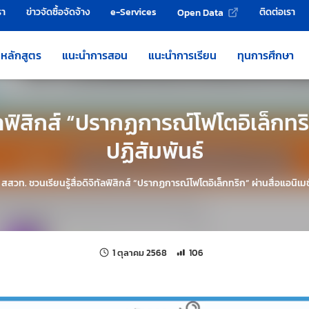
รา
ข่าวจัดซื้อจัดจ้าง
e-Services
ติดต่อเรา
Open Data
หลักสูตร
แนะนำการสอน
แนะนำการเรียน
ทุนการศึกษา
ทัลฟิสิกส์ “ปรากฏการณ์โฟโตอิเล็กทร
ปฏิสัมพันธ์
›
สสวท. ชวนเรียนรู้สื่อดิจิทัลฟิสิกส์ “ปรากฏการณ์โฟโตอิเล็กทริก” ผ่านสื่อแอนิเ
แก้ไขล่าสุดเมื่อ:
จำนวนการเข้าชม 106 ครั้ง
1 ตุลาคม 2568
106