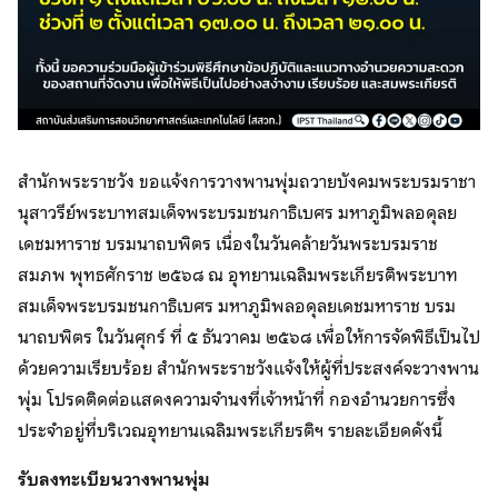
สำนักพระราชวัง ขอแจ้งการวางพานพุ่มถวายบังคมพระบรมราชา
นุสาวรีย์พระบาทสมเด็จพระบรมชนกาธิเบศร มหาภูมิพลอดุลย
เดชมหาราช บรมนาถบพิตร เนื่องในวันคล้ายวันพระบรมราช
สมภพ พุทธศักราช ๒๕๖๘ ณ อุทยานเฉลิมพระเกียรติพระบาท
สมเด็จพระบรมชนกาธิเบศร มหาภูมิพลอดุลยเดชมหาราช บรม
นาถบพิตร ในวันศุกร์ ที่ ๕ ธันวาคม ๒๕๖๘ เพื่อให้การจัดพิธีเป็นไป
ด้วยความเรียบร้อย สำนักพระราชวังแจ้งให้ผู้ที่ประสงค์จะวางพาน
พุ่ม โปรดติดต่อแสดงความจำนงที่เจ้าหน้าที่ กองอำนวยการซึ่ง
ประจำอยู่ที่บริเวณอุทยานเฉลิมพระเกียรติฯ รายละเอียดดังนี้
รับลงทะเบียนวางพานพุ่ม