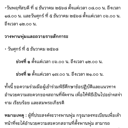
•วันพฤหัสบดี ที่ ๔ ธันวาคม ๒๕๖๘ ตั้งแต่เวลา ๐๘.๐๐ น. ถึงเวลา
๑๘.๐๐ น. และวันศุกร์ ที่ ๕ ธันวาคม ๒๕๖๘ ตั้งแต่เวลา ๐๖.๐๐ น.
ถึงเวลา ๑๒.๐๐ น.
วางพานพุ่มและถวายราชสักการะ
• วันศุกร์ ที่ ๕ ธันวาคม ๒๕๖๘
ช่วงที่ ๑
ตั้งแต่เวลา ๐๖.๐๐ น. ถึงเวลา ๑๒.๐๐ น.
ช่วงที่ ๒
ตั้งแต่เวลา ๑๗.๐๐ น. ถึงเวลา ๒๑.๐๐ น.
ทั้งนี้ ขอความร่วมมือผู้เข้าร่วมพิธีศึกษาข้อปฏิบัติและแนวทาง
อำนวยความสะดวกของสถานที่จัดงาน เพื่อให้พิธีเป็นไปอย่างสง่า
งาม เรียบร้อย และสมพระเกียรติ
หมายเหตุ :
ผู้ที่ประสงค์จะวางพานพุ่ม กรุณาลงทะเบียนเพื่อเจ้า
หน้าที่จะได้อำนวยความสะดวกสถานที่ตั้งพานพุ่ม สามารถ