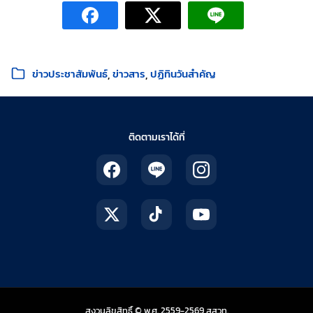
หมวดหมู่:
ข่าวประชาสัมพันธ์
ข่าวสาร
ปฏิทินวันสำคัญ
ติดตามเราได้ที่
สถาบันส่งเสริมการสอน
สงวนลิขสิทธิ์ © พ.ศ. 2559-2569
สสวท.