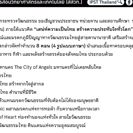
 กระทรวงวัฒนธรรม ขอเชิญชวนประชาชน หน่วยงาน และสถานศึกษา ร่วม
น) ภายใต้แนวคิด
“
เสน่ห์ความเป็นไทย สร้างความประทับใจทั่วโลก”
ษณ์และมรดกภูมิปัญญาทางวัฒนธรรมไทยสู่สายตานานาชาติ เสริมสร้
ดังกล่าวจัดทำจำนวน
8
ตอน (
4
รูปแบบภาษา)
นำเสนอเนื้อหาครอบคลุม
รม อาหาร กีฬา และพลังสร้างสรรค์ของสังคมไทย ประกอบด้วย
านคร The City of Angels มหานครที่ไม่เคยหลับใหล
หารไทย
งไทย สร้างจากใจสู่สากล
ทย ตำนานที่มีชีวิต
วแทนมรดกวัฒนธรรมที่จับต้องไม่ได้ของมนุษยชาติ
nic ผสานมรดกแห่งการทอผ้า กับความเหนือกาลเวลา
f Heart ท่องทำนองแห่งหัวใจ สายใยวัฒนธรรม
มวัฒนธรรมไทย ดินแดนแห่งความอุดมสมบูรณ์