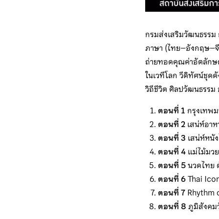
กรมส่งเสริมวัฒนธรรม
ภาษา (ไทย–อังกฤษ–จี
ถ่ายทอดคุณค่าอัตลัก
ในเวทีโลก วีดิทัศน์ชุด
วิถีชีวิต ศิลปวัฒนธร
ตอนที่ 1
กรุงเทพมห
ตอนที่
2
เสน่ห์อา
ตอนที่
3
เสน่ห์หนั
ตอนที่
4
แม่ไม้มวยไ
ตอนที่
5
นวดไทย ตั
ตอนที่
6
Thai Ico
ตอนที่
7
Rhythm o
ตอนที่
8
ภูมิสังค