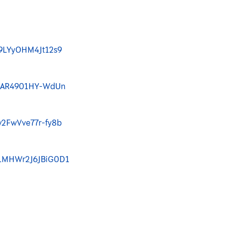
h9LYyOHM4Jt12s9
EsAR4901HY-WdUn
w2FwVve77r-fy8b
SLMHWr2J6JBiG0D1