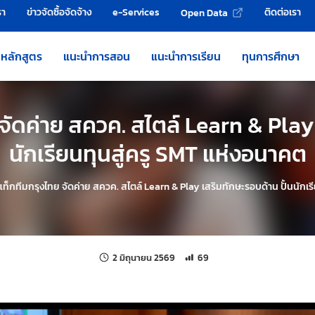
รา
ข่าวจัดซื้อจัดจ้าง
e-Services
ติดต่อเรา
Open Data
หลักสูตร
แนะนำการสอน
แนะนำการเรียน
ทุนการศึกษา
จัดค่าย สควค. สไตล์ Learn & Play 
นักเรียนทุนสู่ครู SMT แห่งอนาคต
ท็กทีมกรุงไทย จัดค่าย สควค. สไตล์ Learn & Play เสริมทักษะรอบด้าน ปั้นนักเร
แก้ไขล่าสุดเมื่อ:
จำนวนการเข้าชม 69 ครั้ง
2 มิถุนายน 2569
69