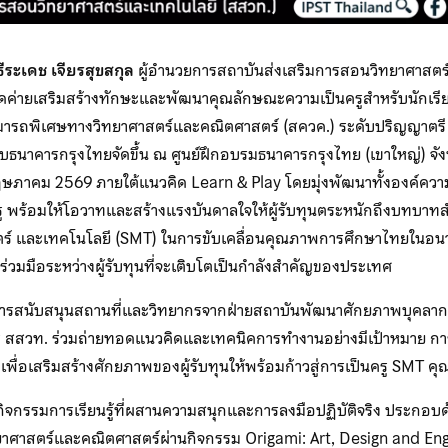
ระเดช เจียรสุขสกุล
ผู้อำนวยการสถาบันส่งเสริมการสอนวิทยาศาสตร
ิดค่ายเสริมสร้างทักษะและพัฒนาคุณลักษณะความเป็นครูสำหรับนักเรี
มารถพิเศษทางวิทยาศาสตร์และคณิตศาสตร์ (สควค.) ระดับปริญญาตรี ชั้นป
กับธนาคารกรุงไทยจัดขึ้น ณ ศูนย์ฝึกอบรมธนาคารกรุงไทย (เขาใหญ่) จั
ฤษภาคม 2569 ภายใต้แนวคิด Learn & Play โดยมุ่งพัฒนาทั้งองค์ความร
 พร้อมให้โอวาทและสร้างแรงบันดาลใจให้ผู้รับทุนตระหนักถึงบทบาท
ตร์ และเทคโนโลยี (SMT) ในการขับเคลื่อนคุณภาพการศึกษาไทยในอน
ร่วมมือระหว่างผู้รับทุนที่จะเติบโตเป็นกำลังสำคัญของประเทศ
้รับการสนับสนุนสถานที่และวิทยากรจากฝ่ายสถาบันพัฒนาศักยภาพบุคลา
การ สสวท. ร่วมถ่ายทอดแนวคิดและเทคนิคการทำงานอย่างมีเป้าหมาย 
ม เพื่อเสริมสร้างศักยภาพของผู้รับทุนให้พร้อมก้าวสู่การเป็นครู SMT
กิจกรรมการเรียนรู้ที่ผสานความสนุกและการลงมือปฏิบัติจริง ประกอบ
ศาสตร์และคณิตศาสตร์ผ่านกิจกรรม Origami: Art, Design and Engi