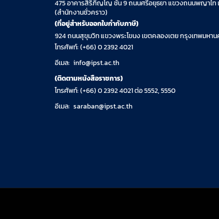
475 อาคารสิริภิญโญ ชั้น 9 ถนนศรีอยุธยา แขวงถนนพญาไท 
(สำนักงานชั่วคราว)
(ที่อยู่สำหรับออกใบกำกับภาษี)
924 ถนนสุขุมวิท แขวงพระโขนง เขตคลองเตย กรุงเทพมหานค
โทรศัพท์: (+66) 0 2392 4021
อีเมล:
info@ipst.ac.th
(ติดตามหนังสือราชการ)
โทรศัพท์: (+66) 0 2392 4021 ต่อ 5552, 5550
อีเมล:
saraban@ipst.ac.th