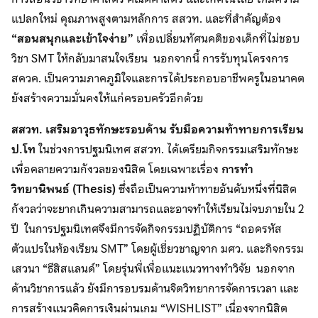
แปลกใหม่ คุณภาพสูงตามหลักการ สสวท. และที่สำคัญต้อง
“สอนสนุกและเข้าใจง่าย”
เพื่อเปลี่ยนทัศนคติของเด็กที่ไม่ชอบ
วิชา SMT ให้กลับมาสนใจเรียน นอกจากนี้ การรับทุนโครงการ
สควค. เป็นความภาคภูมิใจและการได้ประกอบอาชีพครูในอนาคต
ยังสร้างความมั่นคงให้แก่ครอบครัวอีกด้วย
สสวท. เสริมอาวุธทักษะรอบด้าน รับมือความท้าทายการเรียน
ป.โท
ในช่วงการปฐมนิเทศ สสวท. ได้เตรียมกิจกรรมเสริมทักษะ
เพื่อคลายความกังวลของนิสิต โดยเฉพาะเรื่อง
การทำ
วิทยานิพนธ์ (Thesis)
ซึ่งถือเป็นความท้าทายอันดับหนึ่งที่นิสิต
กังวลว่าจะยากเกินความสามารถและอาจทำให้เรียนไม่จบภายใน 2
ปี ในการปฐมนิเทศจึงมีการจัดกิจกรรมปฏิบัติการ “ถอดรหัส
ตัวแปรในห้องเรียน SMT” โดยผู้เชี่ยวชาญจาก มศว. และกิจกรรม
เสวนา “ธีสิสแลนด์” โดยรุ่นพี่เพื่อแนะแนวทางทำวิจัย นอกจาก
ด้านวิชาการแล้ว ยังมีการอบรมด้านจิตวิทยาการจัดการเวลา และ
การสร้างแนวคิดการเงินผ่านเกม “WISHLIST” เนื่องจากนิสิต