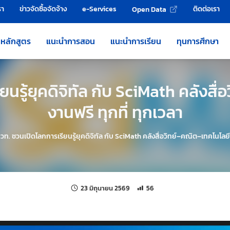
รา
ข่าวจัดซื้อจัดจ้าง
e-Services
ติดต่อเรา
Open Data
หลักสูตร
แนะนำการสอน
แนะนำการเรียน
ทุนการศึกษา
รู้ยุคดิจิทัล กับ SciMath คลังสื่
งานฟรี ทุกที่ ทุกเวลา
วท. ชวนเปิดโลกการเรียนรู้ยุคดิจิทัล กับ SciMath คลังสื่อวิทย์–คณิต–เทคโนโลยี ใ
แก้ไขล่าสุดเมื่อ:
จำนวนการเข้าชม 56 ครั้ง
23 มิถุนายน 2569
56