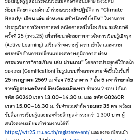
ขอเชิญครูผู้สอนระดับประถมศึกษาตอนปลาย ถึงระดับ
มัธยมศึกษาตอนต้น เข้าร่วมอบรมเชิงปฏิบัติการ
“Climate
Ready: เรียน เล่น ผ่านเกม สร้างโลกที่ยั่งยืน”
ในงานการ
ประชุมวิชาการวิทยาศาสตร์ คณิตศาสตร์ในโรงเรียน ระดับชาติ
ครั้งที่ 25 (วทร.25) เพื่อพัฒนาศักยภาพการจัดการเรียนรู้เชิงรุก
(Active Learning) เสริมสร้างความรู้ ความเข้าใจ และความ
ตระหนักด้านการเปลี่ยนแปลงสภาพภูมิอากาศ
ผ่าน
กระบวนการ“การเรียน เล่น ผ่านเกม”
โดยการประยุกต์ใช้กลไก
ของเกม (Gamification) ในรูปแบบที่หลากหลาย จัดขึ้นในวันที่
25 กรกฎาคม 2569
ณ
ห้อง 752 อาคาร 7 ชั้น 5 มหาวิทยาลัย
ราชภัฏราชนครินทร์ จังหวัดฉะเชิงเทรา
จำนวน 2 รอบ ได้แก่
รหัส G0260 เวลา 13.00–14.30 น.
และ
รหัส G0260R
เวลา 15.00–16.30 น.
รับจำนวนจำกัด
รอบละ 35 คน
พร้อม
รับสื่อการเรียนรู้และของที่ระลึกมูลค่ารวมกว่า 1,300 บาท ผู้
สนใจลงทะเบียนเข้าร่วมงานได้ที่
https://wtr25.rru.ac.th/registerevent/
และลงทะเบียนเข้า