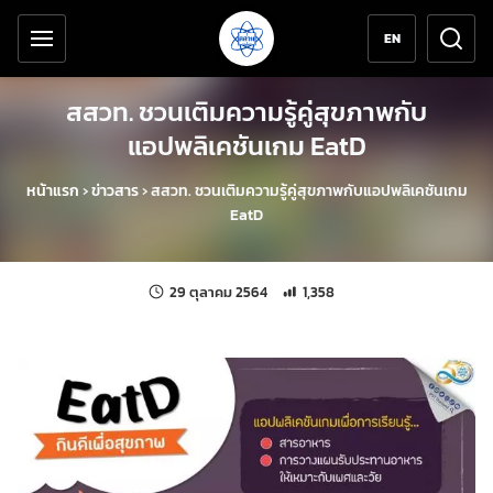
เครื่องมือช่วยเหลือ
ข้ามไปยังเนื้อหาหลัก
EN
สสวท. ชวนเติมความรู้คู่สุขภาพกับ
แอปพลิเคชันเกม EatD
หน้าแรก
›
ข่าวสาร
›
สสวท. ชวนเติมความรู้คู่สุขภาพกับแอปพลิเคชันเกม
EatD
แก้ไขล่าสุดเมื่อ:
จำนวนการเข้าชม 1,358 ครั้ง
29 ตุลาคม 2564
1,358