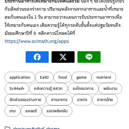
ประทานอาหารให้เหมาะกับเพศและวัย
น้อง ๆ จะได้เรียนรู้เกี่ยว
กับสัดส่วนของร่างกาย ปริมาณพลังงานจากอาหารและน้ำที่เหมาะ
สมกับตนเองใน 1 วัน สามารถวางแผนการรับประทานอาหารเพื่อ
ให้เหมาะกับตนเอง เติมความรู้ได้ทุกระดับชั้นตั้งแต่ปฐมวัยจนถึง
มัธยมศึกษาปีที่ 6 คลิกดาวน์โหลดได้ที่
https://www.scimath.org/apps
ป้ายกำกับ:
application
EatD
food
game
nutrient
SciMath
คลังความรู้ สสวท.
ธงโภชนาการ
พลังงาน
สัดส่วนของร่างกาย
สารอาหาร
อาหาร
อาหารไทย
เกม
แคลอรี
แอปพลิเคชัน
หมวดหมู่:
ข่าวประชาสัมพันธ์
ข่าวสาร