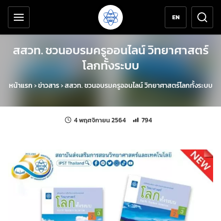
เครื่องมือช่วยเหลือ
ข้ามไปยังเนื้อหาหลัก
EN
สสวท. ชวนอบรมครูออนไลน์ วิทยาศาสตร์
โลกทั้งระบบ
หน้าแรก
›
ข่าวสาร
›
สสวท. ชวนอบรมครูออนไลน์ วิทยาศาสตร์โลกทั้งระบบ
แก้ไขล่าสุดเมื่อ:
จำนวนการเข้าชม 794 ครั้ง
4 พฤศจิกายน 2564
794