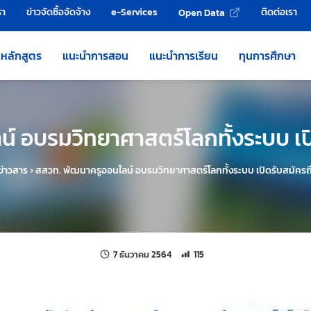
รา
ข่าวจัดซื้อจัดจ้าง
e-Services
ติดต่อเรา
Open Data
หลักสูตร
แนะนำการสอน
แนะนำการเรียน
ทุนการศึกษา
 อบรมวิทยาศาสตร์โลกทั้งระบบ เปิด
ข่าวสาร
›
สสวท. พัฒนาครูออนไลน์ อบรมวิทยาศาสตร์โลกทั้งระบบ เปิดรับสมัครถึง
แก้ไขล่าสุดเมื่อ:
จำนวนการเข้าชม 115 ครั้ง
7 ธันวาคม 2564
115