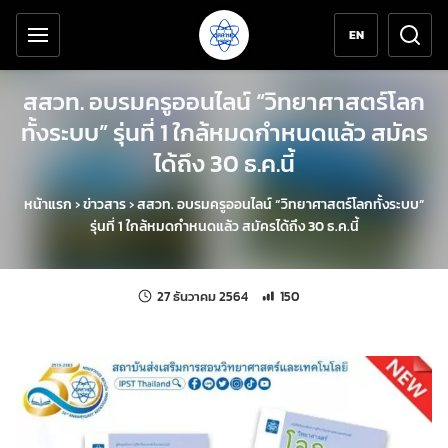
เครื่องมือช่วยเหลือ
ข้ามไปยังเนื้อหาหลัก
EN
สสวท. อบรมครูออนไลน์ “วิทยาศาสตร์โลก
ทั้งระบบ” รุ่นที่ 1 ใกล้หมดกำหนดแล้ว สมัคร
ได้ถึง 30 ธ.ค.นี้
หน้าแรก
›
ข่าวสาร
›
สสวท. อบรมครูออนไลน์ “วิทยาศาสตร์โลกทั้งระบบ”
รุ่นที่ 1 ใกล้หมดกำหนดแล้ว สมัครได้ถึง 30 ธ.ค.นี้
แก้ไขล่าสุดเมื่อ:
จำนวนการเข้าชม 150 ครั้ง
27 ธันวาคม 2564
150