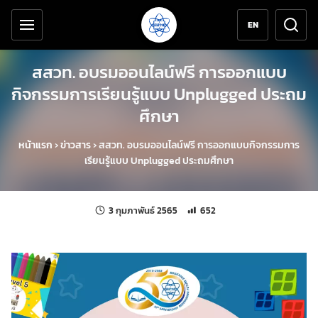
เครื่องมือช่วยเหลือ
ข้ามไปยังเนื้อหาหลัก
EN
สสวท. อบรมออนไลน์ฟรี การออกแบบ
กิจกรรมการเรียนรู้แบบ Unplugged ประถม
ศึกษา
หน้าแรก
›
ข่าวสาร
›
สสวท. อบรมออนไลน์ฟรี การออกแบบกิจกรรมการ
เรียนรู้แบบ Unplugged ประถมศึกษา
แก้ไขล่าสุดเมื่อ:
จำนวนการเข้าชม 652 ครั้ง
3 กุมภาพันธ์ 2565
652