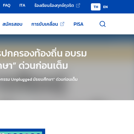
FAQ
ITA
ร้องเรียนร้องทุกข์ทุจริต
TH
EN
สมัครสอบ
การขับเคลื่อน
PISA
ารปกครองท้องถิ่น อบรม
ษา” ด่วนก่อนเต็ม
ิจกรรม Unplugged มัธยมศึกษา” ด่วนก่อนเต็ม