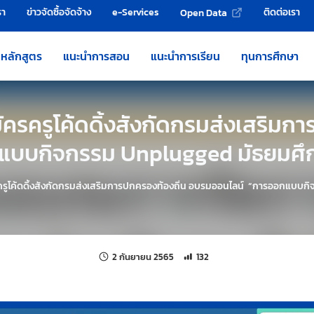
รา
ข่าวจัดซื้อจัดจ้าง
e-Services
ติดต่อเรา
Open Data
หลักสูตร
แนะนำการสอน
แนะนำการเรียน
ทุนการศึกษา
ครครูโค้ดดิ้งสังกัดกรมส่งเสริมก
แบบกิจกรรม Unplugged มัธยมศึก
รูโค้ดดิ้งสังกัดกรมส่งเสริมการปกครองท้องถิ่น อบรมออนไลน์ “การออกแบบก
แก้ไขล่าสุดเมื่อ:
จำนวนการเข้าชม 132 ครั้ง
2 กันยายน 2565
132