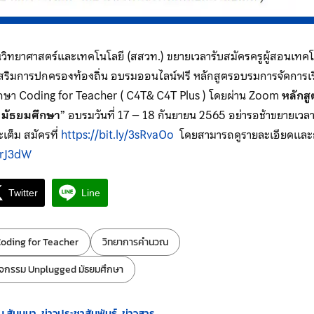
วิทยาศาสตร์และเทคโนโลยี (สสวท.) ขยายเวลารับสมัครครูผู้สอนเทคโ
สริมการปกครองท้องถิ่น อบรมออนไลน์ฟรี หลักสูตรอบรมการจัดการเร
ึกษา Coding for Teacher ( C4T& C4T Plus ) โดยผ่าน Zoom
หลักส
 มัธยมศึกษา
” อบรมวันที่ 17 – 18 กันยายน 2565 อย่ารอช้าขยายเวลา
ะเต็ม สมัครที่
https://bit.ly/3sRvaOo
โดยสามารถดูรายละเอียดและก
MrJ3dW
Twitter
Line
oding for Teacher
วิทยาการคำนวณ
จกรรม Unplugged มัธยมศึกษา
ม สัมมนา
ข่าวประชาสัมพันธ์
ข่าวสาร