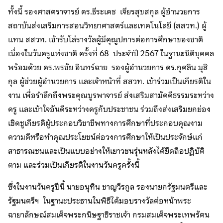
ทั้งนี้ รองศาสตราจารย์ ดร.ธีระเดช เจียรสุขสกุล ผู้อำนวยการ
สถาบันส่งเสริมการสอนวิทยาศาสตร์และเทคโนโลยี (สสวท.) ผู้
แทน สสวท. เข้ารับโล่รางวัลผู้มีคุณูปการต่อการศึกษาของชาติ
เนื่องในวันครูแห่งชาติ ครั้งที่ 68 ประจำปี 2567 ในฐานะนิติบุคคล
พร้อมด้วย ดร.พรชัย อินทร์ฉาย รองผู้อำนวยการ ดร.กุศลิน มุสิ
กุล ผู้ช่วยผู้อำนวยการ และเจ้าหน้าที่ สสวท. เข้าร่วมเป็นเกียรติใน
งาน เพื่อรำลึกถึงพระคุณบูรพาจารย์ ส่งเสริมสามัคคีธรรมระหว่าง
ครู และเข้าใจอันดีระหว่างครูกับประชาชน ร่วมถึงส่งเสริมยกย่อง
เชิดชูเกียรติผู้ประกอบวิชาชีพทางการศึกษาที่ประกอบคุณงาม
ความดีหรือทำคุณประโยชน์ต่อวงการศึกษาให้เป็นประจักษ์แก่
สาธารณชนและเป็นแบบอย่างให้เยาวชนรุ่นหลังได้ยึดถือปฏิบัติ
ตาม และร่วมเป็นเกียรติในงานวันครูครั้งนี้
ซึ่งในงานวันครูปีนี้ นายอนุทิน ชาญวีรกูล รองนายกรัฐมนตรีและ
รัฐมนตรีฯ ในฐานะประธานในพิธีได้มอบรางวัลต่อหน้าพระ
ฉายาลักษณ์สมเด็จพระกนิษฐาธิราชเจ้า กรมสมเด็จพระเทพรัตน