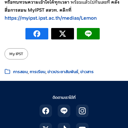
หรือทบทวนความเข้าใจได้ทุกเวลา
พร้อมแล้วไปกันเลยที่
คลัง
สื่อการสอน MyIPST สสวท. คลิกที่
https://myipst.ipst.ac.th/medias/Lemon
ป้ายกำกับ:
My IPST
หมวดหมู่:
การสอน
การเรียน
ข่าวประชาสัมพันธ์
ข่าวสาร
ติดตามเราได้ที่