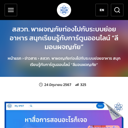
เครื่องมือช่วยเหลือ
ข้ามไปยังเนื้อหาหลัก
EN
สสวท. พาผจญภัยท่องไปกับระบบย่อย
อาหาร สนุกเรียนรู้กับการ์ตูนออนไลน์ “ลี
มอนผจญภัย”
หน้าแรก
›
ข่าวสาร
›
สสวท. พาผจญภัยท่องไปกับระบบย่อยอาหาร สนุก
เรียนรู้กับการ์ตูนออนไลน์ “ลีมอนผจญภัย”
แก้ไขล่าสุดเมื่อ:
จำนวนการเข้าชม 325 ครั้ง
24 มิถุนายน 2567
325