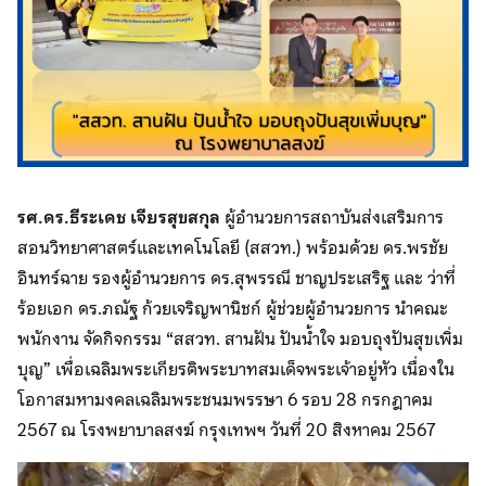
รศ.ดร.ธีระเดช เจียรสุขสกุล
ผู้อำนวยการสถาบันส่งเสริมการ
สอนวิทยาศาสตร์และเทคโนโลยี (สสวท.) พร้อมด้วย ดร.พรชัย
อินทร์ฉาย รองผู้อำนวยการ ดร.สุพรรณี ชาญประเสริฐ และ ว่าที่
ร้อยเอก ดร.ภณัฐ ก้วยเจริญพานิชก์ ผู้ช่วยผู้อำนวยการ นำคณะ
พนักงาน จัดกิจกรรม “สสวท. สานฝัน ปันน้ำใจ มอบถุงปันสุขเพิ่ม
บุญ” เพื่อเฉลิมพระเกียรติพระบาทสมเด็จพระเจ้าอยู่หัว เนื่องใน
โอกาสมหามงคลเฉลิมพระชนมพรรษา 6 รอบ 28 กรกฎาคม
2567 ณ โรงพยาบาลสงฆ์ กรุงเทพฯ วันที่ 20 สิงหาคม 2567