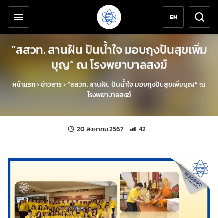
เครื่องมือช่วยเหลือ
ข้ามไปยังเนื้อหาหลัก
EN
“สสวท. สานฝัน ปันน้ำใจ มอบถุงปันสุขเพิ่ม
บุญ” ณ โรงพยาบาลสงฆ์
หน้าแรก
›
ข่าวสาร
›
“สสวท. สานฝัน ปันน้ำใจ มอบถุงปันสุขเพิ่มบุญ” ณ
โรงพยาบาลสงฆ์
แก้ไขล่าสุดเมื่อ:
จำนวนการเข้าชม 42 ครั้ง
20 สิงหาคม 2567
42