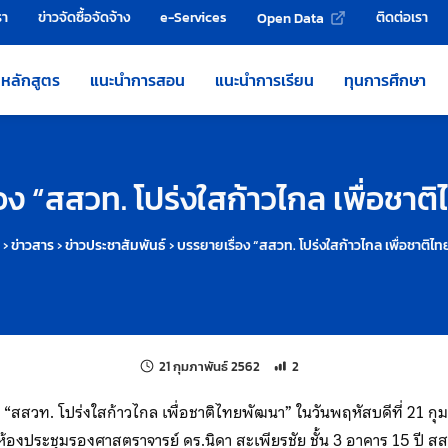
รา
ข่าวจัดซื้อจัดจ้าง
e-Services
ติดต่อเรา
Open Data
หลักสูตร
แนะนำการสอน
แนะนำการเรียน
ทุนการศึกษา
อง “สสวท. โปร่งใสก้าวไกล เพื่อชา
›
ข่าวสาร
›
ข่าวประชาสัมพันธ์
›
บรรยายเรื่อง “สสวท. โปร่งใสก้าวไกล เพื่อชาติ
แก้ไขล่าสุดเมื่อ:
จำนวนการเข้าชม 2 ครั้ง
21 กุมภาพันธ์ 2562
2
ง “สสวท. โปร่งใสก้าวไกล เพื่อชาติไทยพัฒนา” ในวันพฤหัสบดีที่ 21 กุ
องประชุมรองศาสตราจารย์ ดร.นิดา สะเพียรชัย ชั้น 3 อาคาร 15 ปี สสว