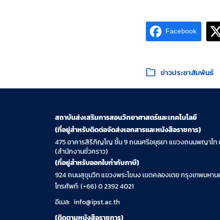
Facebook
หมวดหมู่:
ข่าวประชาสัมพันธ์
สถาบันส่งเสริมการสอนวิทยาศาสตร์และเทคโนโลยี
(ที่อยู่สำหรับติดต่อจัดส่งเอกสารและหนังสือราชการ)
475 อาคารสิริภิญโญ ชั้น 9 ถนนศรีอยุธยา แขวงถนนพญาไท 
(สำนักงานชั่วคราว)
(ที่อยู่สำหรับออกใบกำกับภาษี)
924 ถนนสุขุมวิท แขวงพระโขนง เขตคลองเตย กรุงเทพมหานค
โทรศัพท์: (+66) 0 2392 4021
อีเมล:
info@ipst.ac.th
(ติดตามหนังสือราชการ)