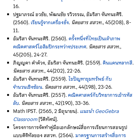
16.
ปฐมาภรณ์ อวชัย, พัฒนชัย รวิวรรณ, อัมริสา จันทนะศิริ.
(2560).
เรียนรู้จากเครื่องชั่ง
.
นิตยสาร สสวท.
, 45(208), 8-
11.
อัมริสา จันทนะศิริ. (2560).
ครั้งหนึ่งที่ไทยเป็นเจ้าภาพ
คณิตศาสตร์โอลิมปิกระหว่างประเทศ
.
นิตยสาร สสวท.
,
45(205), 24-27.
ภิญญดา ดำด้วง, อัมริสา จันทนะศิริ. (2559).
ดินแดนหลากสี
.
นิตยสาร สสวท.
, 44(202), 22-26.
อัมริสา จันทนะศิริ. (2559).
ไขปัญหาขุมทรัพย์ กับ
จำนวนเชิงซ้อน
.
นิตยสาร สสวท.
, 44(198), 23-26.
อัมริสา จันทนะศิริ. (2557).
คณิตศาสตร์กับวิทยาการเข้ารหัส
ลับ
.
นิตยสาร สสวท.
, 42(190), 33-36.
Math IPST. (2565, 2 มิถุนายน).
แนะนำ GeoGebra
Classroom
[วีดิทัศน์].
โครงการการจัดทำคู่มือเอกลักษณ์สื่อการเรียนการสอนรูป
แบบดิจิทัลของ สสวท. (2564).
มาตรฐานการสร้างสื่อการ