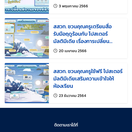
ของสสาร” ผู้ช่วยคุณครู คู่หู
แก้ไขล่าสุดเมื่อ:
3 พฤษภาคม 2566
นักเรียน
สสวท. ชวนคุณครูเตรียมสื่อ
รับมือฤดูร้อนกับ โปสเตอร์
มัลติมีเดีย เรื่องการเปลี่ยน
สถานะของสสาร
แก้ไขล่าสุดเมื่อ:
20 เมษายน 2566
สสวท. ชวนคุณครูใช้ฟรี โปสเตอร์
มัลติมีเดียเสริมความเข้าใจให้
ห้องเรียน
แก้ไขล่าสุดเมื่อ:
23 ธันวาคม 2564
ติดตามเราได้ที่