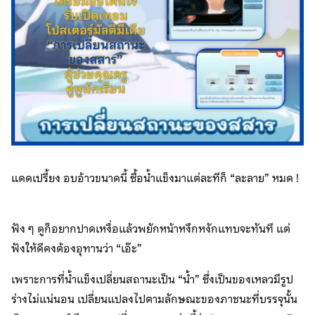
แดดเปรี้ยง อบอ้าวขนาดนี้ ซื้อน้ำแข็งมาแต่ละทีก็ “ละลาย” หมด !
ฟัง ๆ ดูก็อยากปาดเหงื่อแล้วพยักหน้าหงึกหงักแทบจะทันที แต่
ฟังให้ดีคงต้องอุทานว่า “เอ๊ะ”
เพราะการที่น้ำแข็งเปลี่ยนสถานะเป็น “น้ำ” ซึ่งเป็นของเหลวมีรูป
ร่างไม่แน่นอน เปลี่ยนแปลงไปตามลักษณะของภาชนะที่บรรจุนั้น