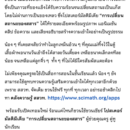
ซึ่งเป็นภาวะที่ของแข็งได้รับความร้อนจนเปลี่ยนสถานะเป็นแก๊ส
โดยไม่ผ่านการเป็นของเหลว ซึ่งโปสเตอร์มัลติมีเดีย
“การเปลี่ยน
สถานะของสสาร”
ได้ให้รายละเอียดพร้อมรูปภาพ แอนิเมชัน
คลิป ข้อความ และเสียงอธิบายสร้างความเข้าใจอย่างเป็นรูปธรรม
น้อง ๆ ที่เคยสงสัยว่าทำไมลูกเหม็นอ้วน ๆ ที่คุณแม่ทิ้งไว้ในตู้
เสื้อผ้าพอนานวันเข้าถึงได้สาละวันเตี้ยลง เหลือขนาดเล็กลงทีละ
น้อย จนเหลือแต่ลูกจิ๋ว ๆ ทั้ง ๆ ที่ไม่ได้มีใครสัมผัสแตะต้อง
ไม่เพียงคุณครูจะใช้เป็นสื่อการสอนในชั้นเรียนแล้ว น้อง ๆ ยัง
สามารถใช้ดูทบทวนความรู้เสริมความเข้าใจได้ทุกเวลาอีกด้วย
เพราะ สสวท. จัดเต็ม ชวนใช้ฟรี ทุกที่ ทุกเวลา อย่ารอช้าคลิกไป
หา
คลังความรู้ สสวท.
https://www.scimath.org/apps
พร้อมรับเปิดเทอมใหม่ ร้อนแค่ไหนก็ชวนใช้ชวนเชียร์
โปสเตอร์
มัลติมีเดีย “การเปลี่ยนสถานะของสสาร”
ผู้ช่วยคุณครู คู่หู
นักเรียน