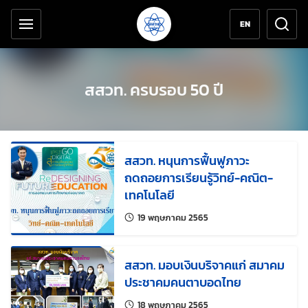
เครื่องมือช่วยเหลือ
ข้ามไปยังเนื้อหาหลัก
EN
สสวท. ครบรอบ 50 ปี
สสวท. หนุนการฟื้นฟูภาวะ
ถดถอยการเรียนรู้วิทย์-คณิต-
เทคโนโลยี
แก้ไขล่าสุดเมื่อ:
19 พฤษภาคม 2565
สสวท. มอบเงินบริจาคแก่ สมาคม
ประชาคมคนตาบอดไทย
แก้ไขล่าสุดเมื่อ:
18 พฤษภาคม 2565