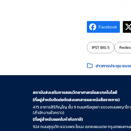
Facebook
ป้ายกำกับ:
IPST BIG 5
Redes
หมวดหมู่:
ข่าวการประชุม อบร
สถาบันส่งเสริมการสอนวิทยาศาสตร์และเทคโนโลยี
(ที่อยู่สำหรับติดต่อจัดส่งเอกสารและหนังสือราชการ)
475 อาคารสิริภิญโญ ชั้น 9 ถนนศรีอยุธยา แขวงถนนพญาไท 
(สำนักงานชั่วคราว)
(ที่อยู่สำหรับออกใบกำกับภาษี)
924 ถนนสุขุมวิท แขวงพระโขนง เขตคลองเตย กรุงเทพมหานค