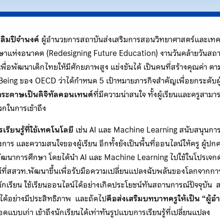
 ลิมปิจำนงค์
ผู้อำนวยการสถาบันส่งเสริมการสอนวิทยาศาสตร์และเทคโ
าแห่งอนาคต (Redesigning Future Education) งานวันคล้ายวันสถ
่อพัฒนาเด็กไทยให้มีศักยภาพสูง แข่งขันได้ เป็นคนที่สร้างคุณค่า ตามเ
eing ของ OECD ว่าได้กำหนด 5 เป้าหมายภารกิจสำคัญเพื่อยกระดับผู้
่อกระดาษเป็นดิจิทัลคอนเทนต์
ที่มีความน่าสนใจ ทั้งผู้เรียนและครูส
ดวกในการเข้าถึง
ยนรู้ที่ใช้เทคโนโลยี
เช่น AI และ Machine Learning สนับสนุนการจัด
งการ และความสนใจของผู้เรียน อีกทั้งยังเป็นพื้นที่ออนไลน์ให้ครู ผู
พัฒนาการศึกษา โดยได้นำ AI และ Machine Learning ไปใช้ในโปรเจกต์ 
น์ที่สสวท.พัฒนาขึ้นเพื่อรับมือความเปลี่ยนแปลงฉับพลันของโลกจาก
 นักเรียน ใช้เรียนออนไลน์ได้อย่างเกิดประโยชน์ทันสถานการณ์ปัจจุบั
ลได้อย่างมีประสิทธิภาพ และถัดไป
คือส่งเสริมบทบาทครูให้เป็น “ผู้
อดแบบเก่า เข้าถึงนักเรียนได้เท่าทันรูปแบบการเรียนรู้ที่เปลี่ยนแปลง