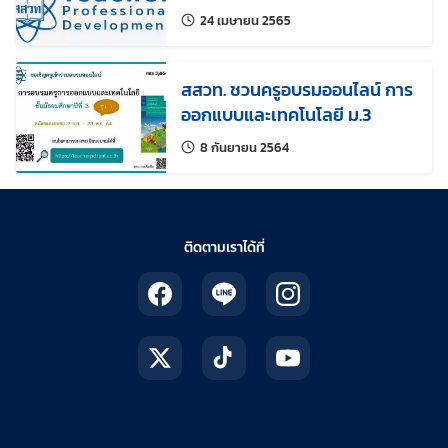
ที่ 2
แก้ไขล่าสุดเมื่อ:
24 เมษายน 2565
สสวท. ชวนครูอบรมออนไลน์ การ
ออกแบบและเทคโนโลยี ม.3
แก้ไขล่าสุดเมื่อ:
8 กันยายน 2564
ติดตามเราได้ที่