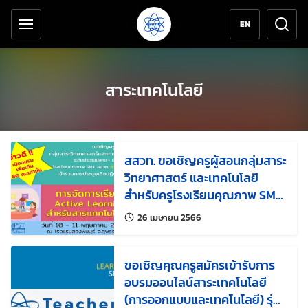
เครื่องมือช่วยเหลือ
ข้ามไปยังเนื้อหาหลัก
EN
สาระเทคโนโลยี
สสวท. ขอเชิญครูผู้สอนกลุ่มสาระ
วิทยาศาสตร์ และเทคโนโลยี
สำหรับครูโรงเรียนคุณภาพ SMT
สสวท. ภาคกลาง สมัครรับการ
แก้ไขล่าสุดเมื่อ:
26 เมษายน 2566
อบรม “การจัดการเรียนรู้ Active
Learning สำหรับสาระ
เทคโนโลยี”
ขอเชิญคุณครูสมัครเข้ารับการ
อบรมออนไลน์สาระเทคโนโลยี
(การออกแบบและเทคโนโลยี) รุ่น