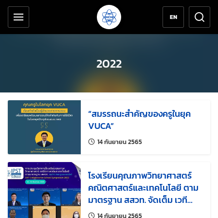
เครื่องมือช่วยเหลือ
ข้ามไปยังเนื้อหาหลัก
EN
2022
“สมรรถนะสำคัญของครูในยุค
VUCA”
แก้ไขล่าสุดเมื่อ:
14 กันยายน 2565
โรงเรียนคุณภาพวิทยาศาสตร์
คณิตศาสตร์และเทคโนโลยี ตาม
มาตรฐาน สสวท. จัดเต็ม เวที
ออนไลน์ชูผลงานโรงเรียนและครู
แก้ไขล่าสุดเมื่อ:
14 กันยายน 2565