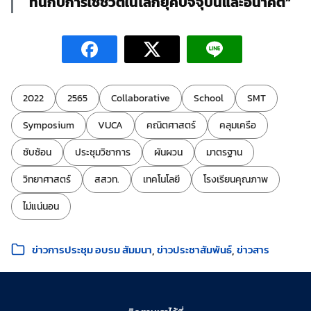
ทันกับการใช้ชีวิตในโลกยุคปัจจุบันและอนาคต”
ป้ายกำกับ:
2022
2565
Collaborative
School
SMT
Symposium
VUCA
คณิตศาสตร์
คลุมเครือ
ซับซ้อน
ประชุมวิชาการ
ผันผวน
มาตรฐาน
วิทยาศาสตร์
สสวท.
เทคโนโลยี
โรงเรียนคุณภาพ
ไม่แน่นอน
หมวดหมู่:
ข่าวการประชุม อบรม สัมมนา
ข่าวประชาสัมพันธ์
ข่าวสาร