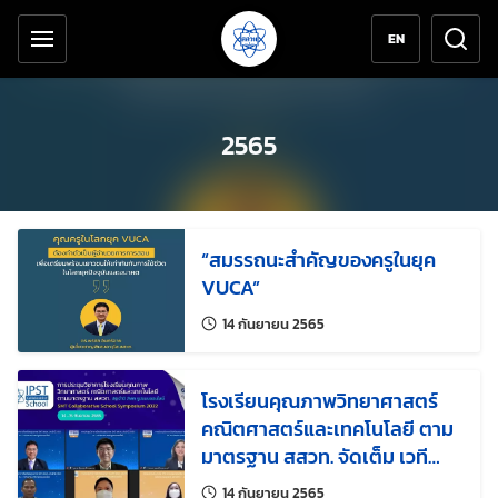
เครื่องมือช่วยเหลือ
ข้ามไปยังเนื้อหาหลัก
EN
2565
“สมรรถนะสำคัญของครูในยุค
VUCA”
แก้ไขล่าสุดเมื่อ:
14 กันยายน 2565
โรงเรียนคุณภาพวิทยาศาสตร์
คณิตศาสตร์และเทคโนโลยี ตาม
มาตรฐาน สสวท. จัดเต็ม เวที
ออนไลน์ชูผลงานโรงเรียนและครู
แก้ไขล่าสุดเมื่อ:
14 กันยายน 2565