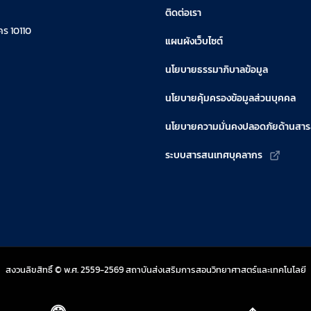
ติดต่อเรา
ร 10110
แผนผังเว็บไซต์
นโยบายธรรมาภิบาลข้อมูล
นโยบายคุ้มครองข้อมูลส่วนบุคคล
นโยบายความมั่นคงปลอดภัยด้านสา
ระบบสารสนเทศบุคลากร
สงวนลิขสิทธิ์ © พ.ศ. 2559-2569 สถาบันส่งเสริมการสอนวิทยาศาสตร์และเทคโนโลยี