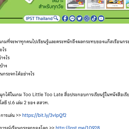
เกมที่จะพาทุกคนไปเรียนรู้และตระหนักถึงผลกระทบของแก๊สเรือนกระ
อะไร
่างไร
บ้าง
นกระจกได้อย่างไร
ได้ในเกม Too Little Too Late สื่อประกอบการเรียนรู้ในหนังสือเรีย
ลยี ป.6 เล่ม 2 ของ สสวท.
อการเล่น >>
https://bit.ly/3vIpQf2
กฏการณ์เรือนกระจกของโลก >>
http://ipst.me/10928