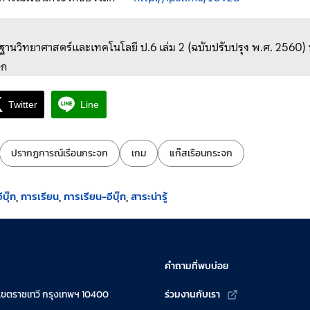
นฐานวิทยาศาสตร์และเทคโนโลยี ป.6 เล่ม 2 (ฉบับปรับปรุง พ.ศ. 2560) บท
จก
Twitter
Line
ปรากฏการณ์เรือนกระจก
เกม
แก๊สเรือนกระจก
บุ๊ก
การเรียน
การเรียน-อีบุ๊ก
สาระน่ารู้
คำถามที่พบบ่อย
เขตราชเทวี กรุงเทพฯ 10400
ร่วมงานกับเรา